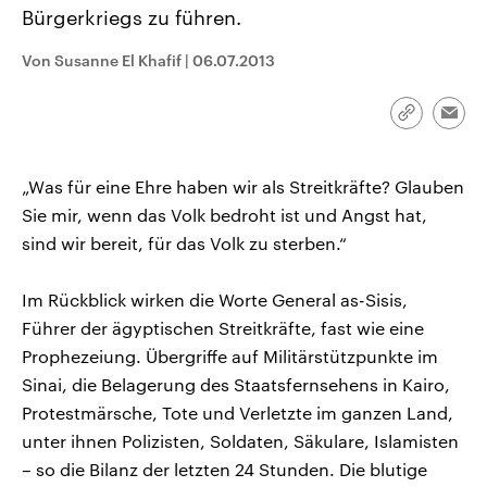
aktuelle Weltgeschehen.
Diese wird wie die Hisboll
Bürgerkriegs zu führen.
Libanon vom Iran unterstüt
Von Susanne El Khafif
|
06.07.2013
Sendungen
Programm
Podcasts
Audio-Archiv
Link
Emai
kopieren/te
„Was für eine Ehre haben wir als Streitkräfte? Glauben
Sie mir, wenn das Volk bedroht ist und Angst hat,
sind wir bereit, für das Volk zu sterben.“
Im Rückblick wirken die Worte General as-Sisis,
Führer der ägyptischen Streitkräfte, fast wie eine
Prophezeiung. Übergriffe auf Militärstützpunkte im
Sinai, die Belagerung des Staatsfernsehens in Kairo,
Protestmärsche, Tote und Verletzte im ganzen Land,
unter ihnen Polizisten, Soldaten, Säkulare, Islamisten
– so die Bilanz der letzten 24 Stunden. Die blutige