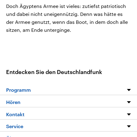
Doch Ägyptens Armee ist vieles: zutiefst patriotisch
und dabei nicht uneigennützig. Denn was hätte es
der Armee genutzt, wenn das Boot, in dem doch alle
sitzen, am Ende unterginge.
Entdecken Sie den Deutschlandfunk
Programm
Programm
Hören
Alle Sendungen
Livestream
Kontakt
Die Nachrichten
Audios
Hörerservice
Service
Nachrichtenleicht
Podcasts
Social Media
FAQ