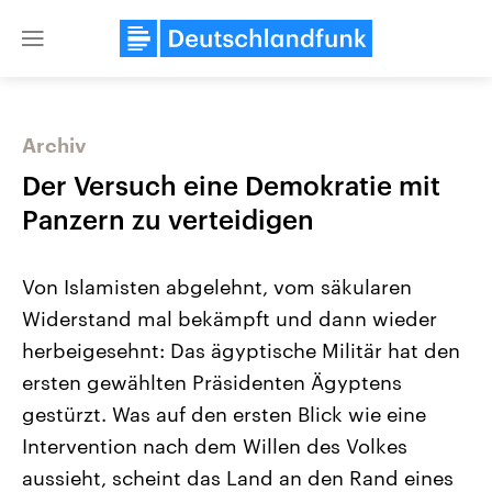
Close
menu
Archiv
Themen
Der Versuch eine Demokratie mit
Panzern zu verteidigen
Von Islamisten abgelehnt, vom säkularen
Widerstand mal bekämpft und dann wieder
herbeigesehnt: Das ägyptische Militär hat den
ersten gewählten Präsidenten Ägyptens
USA
Nahostkonflikt
Aktuelle Beiträge, Analysen und
Aktuelle Lage und Hinter
gestürzt. Was auf den ersten Blick wie eine
Der Überfall der palästine
Hintergründe
Wirtschaftlich und militärisch
Terrororganisation Hamas
Intervention nach dem Willen des Volkes
gehören die Vereinigten Staaten zu
Oktober 2023 auf Israel ha
den mächtigsten Ländern der Erde,
Region wieder die Gewalt 
aussieht, scheint das Land an den Rand eines
mit großem Einfluss auf das
Israel möchte die Hamas z