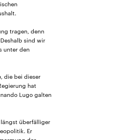
yischen
shalt.
ung tragen, denn
 Deshalb sind wir
es unter den
, die bei dieser
Regierung hat
ernando Lugo galten
längst überfälliger
opolitik. Er