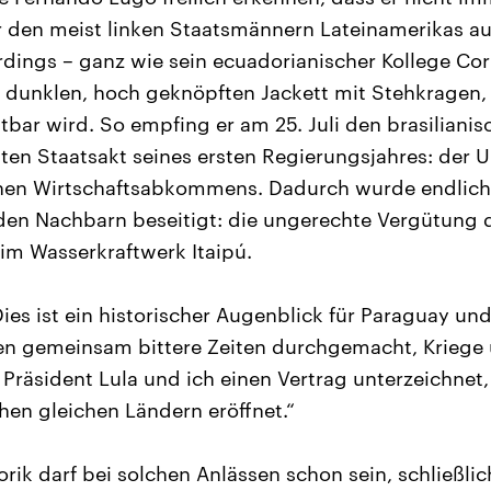
 den meist linken Staatsmännern Lateinamerikas au
erdings – ganz wie sein ecuadorianischer Kollege Cor
 dunklen, hoch geknöpften Jackett mit Stehkragen,
bar wird. So empfing er am 25. Juli den brasiliani
ten Staatsakt seines ersten Regierungsjahres: der 
hen Wirtschaftsabkommens. Dadurch wurde endlich e
den Nachbarn beseitigt: die ungerechte Vergütung 
im Wasserkraftwerk Itaipú.
ies ist ein historischer Augenblick für Paraguay un
ben gemeinsam bittere Zeiten durchgemacht, Kriege 
Präsident Lula und ich einen Vertrag unterzeichnet,
hen gleichen Ländern eröffnet.“
rik darf bei solchen Anlässen schon sein, schließlic