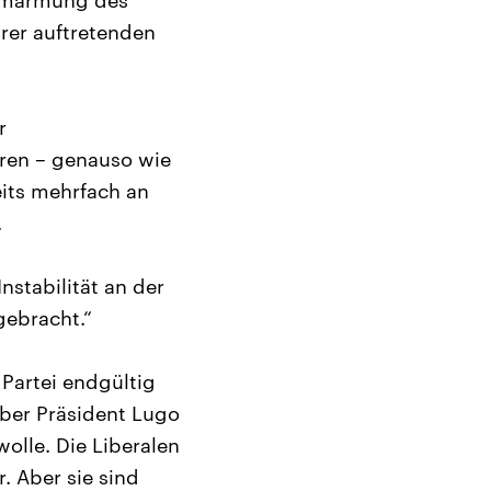
 Umarmung des
rer auftretenden
r
hren – genauso wie
eits mehrfach an
.
nstabilität an der
gebracht.“
 Partei endgültig
Aber Präsident Lugo
wolle. Die Liberalen
. Aber sie sind