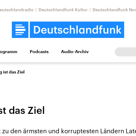
eutschlandradio
Deutschlandfunk Kultur
Deutschlandfunk No
rogramm
Podcasts
Audio-Archiv
Wirtschaft
Wissen
Kultur
Europa
Gesellschaf
 ist das Ziel
t das Ziel
tkonflikt
Iran
Faktenchecks
 zu den ärmsten und korruptesten Ländern Lat
In unseren Faktenc
lle Lage und
Aktuelle Lage und