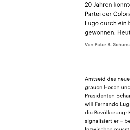
Analysen und
Hinte
20 Jahren konnte
Der Üb
Hintergründe
Wirtschaftlich und
paläs
Partei der Colo
militärisch gehören die
Terror
Vereinigten Staaten zu
Hamas
Lugo durch ein 
den mächtigsten
auf Is
Ländern der Erde, mit
Regio
gewonnen. Heute 
großem Einfluss auf das
Gewalt
aktuelle Weltgeschehen.
möcht
zerstö
Von Peter B. Schum
die Hi
vom Ir
Amtseid des neue
grauen Hosen und
Präsidenten-Schä
will Fernando Lug
die Bevölkerung: 
signalisiert er – b
Inzwischen musste