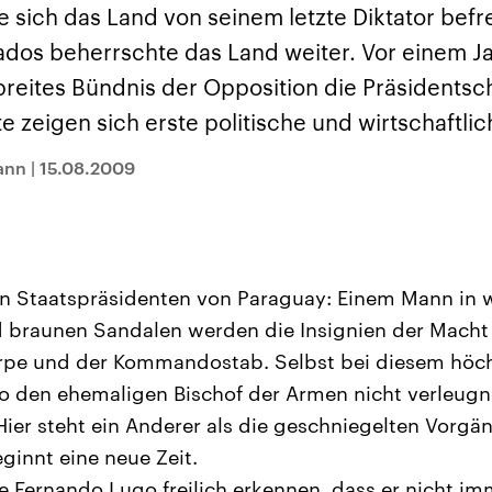
und im TikTok-Kana
rgründe
Hintergründe
 sich das Land von seinem letzte Diktator befr
erfall der
Der Iran – seit der
„Moment mal“
tinensischen
Islamischen Revolution
überprüfen wir viral
rados beherrschte das Land weiter. Vor einem J
organisation
1979 auch Islamische
Behauptungen auf i
 im Oktober 2023
Republik Iran – ist ein
Wahrheitsgehalt. W
breites Bündnis der Opposition die Präsidentsc
rael hat in der
von einem
kommt eine Aussag
n wieder die
Religionsführer autoritär
Was ist falsch, was
zeigen sich erste politische und wirtschaftlic
 entfacht. Israel
regierter Staat im Nahen
stimmt? Was kann b
e die Hamas
Osten. Eine Feindschaft
werden – und was is
ren. Diese wird wie
zu Israel und zu den USA
eine Lüge? Kurz.
ann
|
15.08.2009
sbollah im Libanon
ist fest in der
Einordnend.
an unterstützt.
Staatsideologie
Transparent.
verankert.
n Staatspräsidenten von Paraguay: Einem Mann in
 braunen Sandalen werden die Insignien der Macht 
rpe und der Kommandostab. Selbst bei diesem höch
o den ehemaligen Bischof der Armen nicht verleugne
Hier steht ein Anderer als die geschniegelten Vorgän
eginnt eine neue Zeit.
 Fernando Lugo freilich erkennen, dass er nicht im