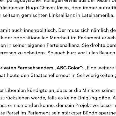
nen paraguayischen Kollegen etwas aus der festen
Präsidenten Hugo Chávez lösen, dem immer autoritä
r seltsam gemischten Linksallianz in Lateinamerika.
damit auch innenpolitisch. Der muss sich nämlich de
ik der oppositionellen Mehrheit im Parlament erwe
en in seiner eigenen Parteienallianz. Sie drohte ber
eressen zu scheitern. So auch kurz vor Lulas Besuch
privaten Fernsehsenders „ABC Color“:
„Eine weitere I
at heute den Staatschef erneut in Schwierigkeiten 
r Liberalen kündigte an, dass er die Minister seiner
zurückziehen werde, falls es keine Einigung gäbe. 
ass er niemanden kenne, der sein Projekt verlassen 
te Partei im Parlament sein stärkster Bündnispartner