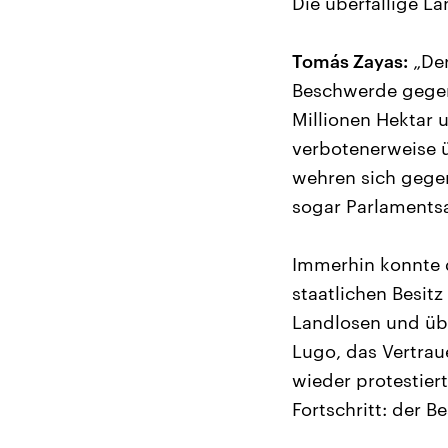
Die überfällige 
Tomás Zayas:
„Der
Beschwerde gegen 
Millionen Hektar 
verbotenerweise ü
wehren sich gege
sogar Parlaments
Immerhin konnte d
staatlichen Besitz
Landlosen und üb
Lugo, das Vertrau
wieder protestier
Fortschritt: der 