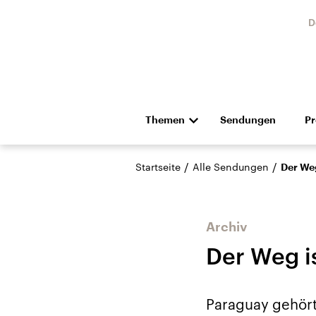
D
Themen
Sendungen
P
Die Nachrichten
Politik
/
/
Startseite
Alle Sendungen
Der Weg
Hörspiel und Feature
Musik
Archiv
Der Weg is
USA
Nahos
Paraguay gehört
Aktuelle Beiträge,
Aktue