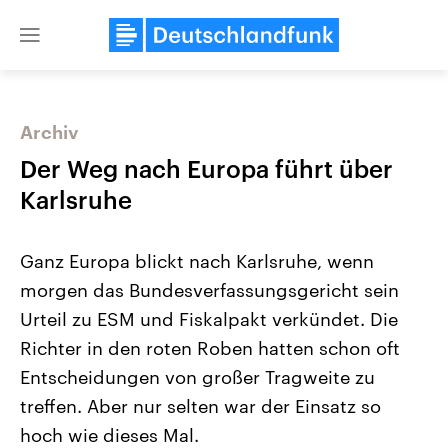
Close
menu
Archiv
Themen
Der Weg nach Europa führt über
Karlsruhe
Ganz Europa blickt nach Karlsruhe, wenn
morgen das Bundesverfassungsgericht sein
Urteil zu ESM und Fiskalpakt verkündet. Die
Richter in den roten Roben hatten schon oft
Landtagswahl Sachsen-Anhalt
USA
2026
Aktuelle Beiträge, Analys
Entscheidungen von großer Tragweite zu
Alle Informationen
Hintergründe
Sachsen-Anhalt wählt am 6.
Wirtschaftlich und militäri
treffen. Aber nur selten war der Einsatz so
September 2026 einen neuen
gehören die Vereinigten S
Landtag. Seit 2021 wird das
den mächtigsten Ländern 
hoch wie dieses Mal.
Bundesland von einer Koalition aus
mit großem Einfluss auf d