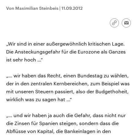
CDU, SPD und FDP regiert.-
aktuelle Weltgeschehen.
Von Maximilian Steinbeis
|
11.09.2012
Umfragen, Prognosen,
Wahlprogramme, aktuelle Berichte
Sendungen
Programm
Podcasts
und Hintergründe zu den Parteien
und Kandidaten der anstehenden
Link
Emai
Wahl.
kopieren/te
Audio-Archiv
„Wir sind in einer außergewöhnlich kritischen Lage.
Die Ansteckungsgefahr für die Eurozone als Ganzes
ist sehr hoch …“
„… wir haben das Recht, einen Bundestag zu wählen,
der in den zentralen Kernbereichen, zum Beispiel was
mit unseren Steuern passiert, also der Budgethoheit,
wirklich was zu sagen hat …“
„… und wir haben ja auch die Gefahr, dass nicht nur
die Zinsen für Spanien steigen, sondern dass die
Abflüsse von Kapital, die Bankeinlagen in den