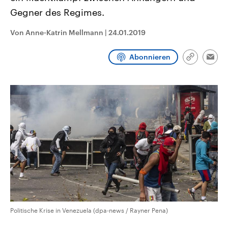
CDU, SPD und FDP regiert.-
aktuelle Weltgeschehen.
Gegner des Regimes.
Umfragen, Prognosen,
Wahlprogramme, aktuelle Berichte
Sendungen
Programm
Podcasts
und Hintergründe zu den Parteien
Von Anne-Katrin Mellmann
|
24.01.2019
und Kandidaten der anstehenden
Wahl.
Audio-Archiv
Abonnieren
Link
Emai
kopieren/te
Politische Krise in Venezuela (dpa-news / Rayner Pena)