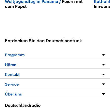
Weltjugendtag in Panama
Feiern mit
Katholi
dem Papst
Einwan
Entdecken Sie den Deutschlandfunk
Programm
Programm
Hören
Alle Sendungen
Livestream
Kontakt
Die Nachrichten
Audios
Hörerservice
Service
Nachrichtenleicht
Podcasts
Social Media
FAQ
Über uns
Neue Beiträge auf dlf.de
Deutschlandfunk App
Newsletter
Deutschlandradio
Themen-Schwerpunkte
Nachrichten App
Deutschlandradio
Veranstaltungen