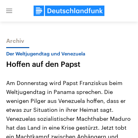
Close
menu
Archiv
Themen
Der Weltjugendtag und Venezuela
Hoffen auf den Papst
Am Donnerstag wird Papst Franziskus beim
Weltjugendtag in Panama sprechen. Die
wenigen Pilger aus Venezuela hoffen, dass er
Landtagswahl Sachsen-Anhalt
USA
etwas zur Situation in ihrer Heimat sagt.
2026
Aktuelle Beiträge, Analys
Alle Informationen
Venezuelas sozialistischer Machthaber Maduro
Hintergründe
Sachsen-Anhalt wählt am 6.
Wirtschaftlich und militäri
hat das Land in eine Krise gestürzt. Jetzt tobt
September 2026 einen neuen
gehören die Vereinigten S
Landtag. Seit 2021 wird das
den mächtigsten Ländern 
ein Machtkampf zwischen Anhängern und
Bundesland von einer Koalition aus
mit großem Einfluss auf d