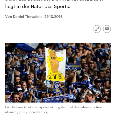
CDU, SPD und FDP regiert.-
aktuelle Weltgeschehen.
liegt in der Natur des Sports.
Umfragen, Prognosen,
Wahlprogramme, aktuelle Berichte
Sendungen
Programm
Podcasts
und Hintergründe zu den Parteien
Von Daniel Theweleit
|
29.10.2016
und Kandidaten der anstehenden
Wahl.
Audio-Archiv
Link
Emai
kopieren/te
Für die Fans ist ein Derby das wichtigste Spiel des Jahres (picture
alliance / dpa / Jonas Güttler)