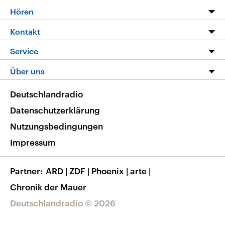
Programm
Hören
Alle Sendungen
Livestream
Kontakt
Die Nachrichten
Audios
Hörerservice
Service
Nachrichtenleicht
Podcasts
Social Media
FAQ
Über uns
Neue Beiträge auf dlf.de
Deutschlandfunk App
Newsletter
Deutschlandradio
Themen-Schwerpunkte
Nachrichten App
Deutschlandradio
Veranstaltungen
Presse
Frequenzen
Datenschutzerklärung
Musikliste
Ausbildung und Karriere
Nutzungsbedingungen
RSS
Transparenz
Impressum
Korrekturen
Barrierefreiheit
Partner
ARD
|
ZDF
|
Phoenix
|
arte
|
Chronik der Mauer
Deutschlandradio © 2026