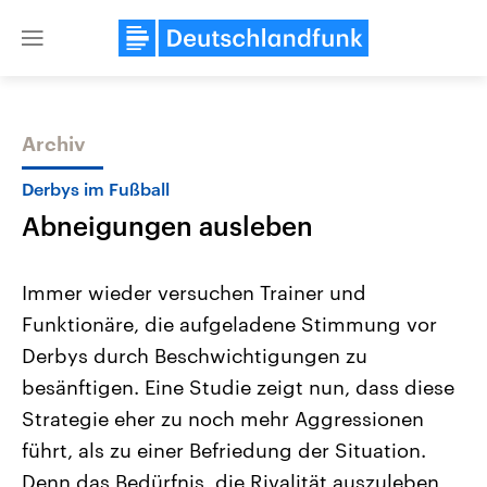
Close
menu
Archiv
Themen
Derbys im Fußball
Abneigungen ausleben
Immer wieder versuchen Trainer und
Funktionäre, die aufgeladene Stimmung vor
Derbys durch Beschwichtigungen zu
Landtagswahl Sachsen-Anhalt
USA
besänftigen. Eine Studie zeigt nun, dass diese
2026
Aktuelle Beiträge, Analys
Alle Informationen
Strategie eher zu noch mehr Aggressionen
Hintergründe
Sachsen-Anhalt wählt am 6.
Wirtschaftlich und militäri
führt, als zu einer Befriedung der Situation.
September 2026 einen neuen
gehören die Vereinigten S
Landtag. Seit 2021 wird das
den mächtigsten Ländern 
Denn das Bedürfnis, die Rivalität auszuleben
Bundesland von einer Koalition aus
mit großem Einfluss auf d