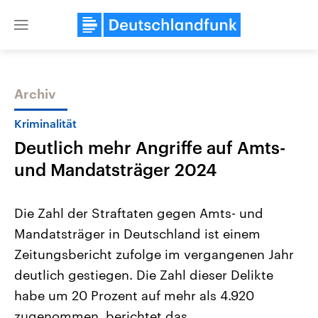
Close
menu
Archiv
Themen
Kriminalität
Deutlich mehr Angriffe auf Amts-
und Mandatsträger 2024
Die Zahl der Straftaten gegen Amts- und
Mandatsträger in Deutschland ist einem
Landtagswahl Sachsen-Anhalt
USA
Zeitungsbericht zufolge im vergangenen Jahr
2026
Aktuelle Beiträge, Analys
Alle Informationen
Hintergründe
deutlich gestiegen. Die Zahl dieser Delikte
Sachsen-Anhalt wählt am 6.
Wirtschaftlich und militäri
September 2026 einen neuen
gehören die Vereinigten S
habe um 20 Prozent auf mehr als 4.920
Landtag. Seit 2021 wird das
den mächtigsten Ländern 
zugenommen, berichtet das
Bundesland von einer Koalition aus
mit großem Einfluss auf d