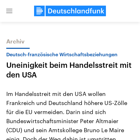
Close
menu
Archiv
Themen
Deutsch-französische Wirtschaftsbeziehungen
Uneinigkeit beim Handelsstreit mit
den USA
Im Handelsstreit mit den USA wollen
Frankreich und Deutschland höhere US-Zölle
Landtagswahl Sachsen-Anhalt
USA
für die EU vermeiden. Darin sind sich
2026
Aktuelle Beiträge, Analys
Alle Informationen
Hintergründe
Bundeswirtschaftsminister Peter Altmaier
Sachsen-Anhalt wählt am 6.
Wirtschaftlich und militäri
September 2026 einen neuen
gehören die Vereinigten S
(CDU) und sein Amtskollege Bruno Le Maire
Landtag. Seit 2021 wird das
den mächtigsten Ländern 
einig. Doch der Weg dahin ist umstritten.
Bundesland von einer Koalition aus
mit großem Einfluss auf d