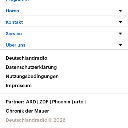
Programm
Hören
Alle Sendungen
Livestream
Kontakt
Die Nachrichten
Audios
Hörerservice
Service
Nachrichtenleicht
Podcasts
Social Media
FAQ
Über uns
Neue Beiträge auf dlf.de
Deutschlandfunk App
Newsletter
Deutschlandradio
Themen-Schwerpunkte
Nachrichten App
Deutschlandradio
Veranstaltungen
Presse
Frequenzen
Datenschutzerklärung
Musikliste
Ausbildung und Karriere
Nutzungsbedingungen
RSS
Transparenz
Impressum
Korrekturen
Barrierefreiheit
Partner
ARD
|
ZDF
|
Phoenix
|
arte
|
Chronik der Mauer
Deutschlandradio © 2026