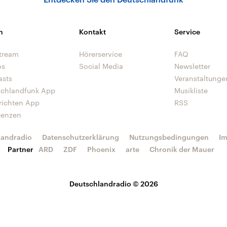
n
Kontakt
Service
tream
Hörerservice
FAQ
os
Social Media
Newsletter
asts
Veranstaltunge
schlandfunk App
Musikliste
richten App
RSS
uenzen
landradio
Datenschutzerklärung
Nutzungsbedingungen
I
Partner
ARD
ZDF
Phoenix
arte
Chronik der Mauer
Deutschlandradio © 2026