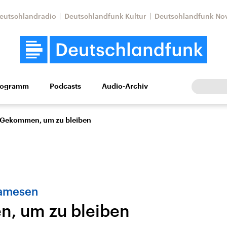
eutschlandradio
Deutschlandfunk Kultur
Deutschlandfunk No
rogramm
Podcasts
Audio-Archiv
Wirtschaft
Wissen
Kultur
Europa
Gesellschaf
Gekommen, um zu bleiben
namesen
, um zu bleiben
Nahostkonflikt
Iran
le Beiträge,
Aktuelle Lage und
Aktuelle Lage und