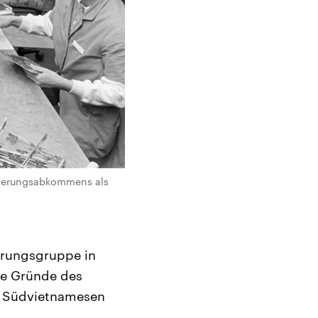
gierungsabkommens als
erungsgruppe in
die Gründe des
t Südvietnamesen