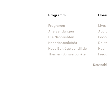
Programm
Höre
Programm
Lives
Alle Sendungen
Audi
Die Nachrichten
Podc
Nachrichtenleicht
Deut
Neue Beiträge auf dlf.de
Nach
Themen-Schwerpunkte
Freq
Deutsch