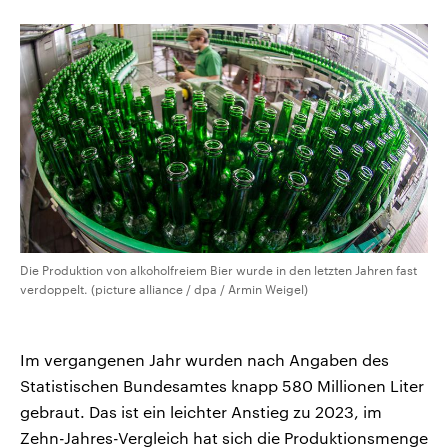
CDU, SPD und FDP regiert.-
aktuelle Weltgeschehen.
Umfragen, Prognosen,
Wahlprogramme, aktuelle Berichte
Sendungen
Programm
Podcasts
und Hintergründe zu den Parteien
und Kandidaten der anstehenden
Wahl.
Audio-Archiv
Die Produktion von alkoholfreiem Bier wurde in den letzten Jahren fast
verdoppelt. (picture alliance / dpa / Armin Weigel)
Im vergangenen Jahr wurden nach Angaben des
Statistischen Bundesamtes knapp 580 Millionen Liter
gebraut. Das ist ein leichter Anstieg zu 2023, im
Zehn-Jahres-Vergleich hat sich die Produktionsmenge