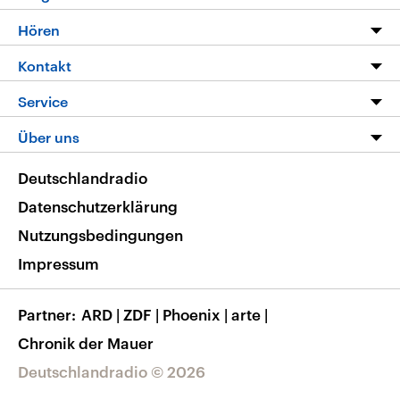
Programm
Hören
Alle Sendungen
Livestream
Kontakt
Die Nachrichten
Audios
Hörerservice
Service
Nachrichtenleicht
Podcasts
Social Media
FAQ
Über uns
Neue Beiträge auf dlf.de
Deutschlandfunk App
Newsletter
Deutschlandradio
Themen-Schwerpunkte
Nachrichten App
Deutschlandradio
Veranstaltungen
Presse
Frequenzen
Datenschutzerklärung
Musikliste
Ausbildung und Karriere
Nutzungsbedingungen
RSS
Transparenz
Impressum
Korrekturen
Barrierefreiheit
Partner
ARD
|
ZDF
|
Phoenix
|
arte
|
Chronik der Mauer
Deutschlandradio © 2026