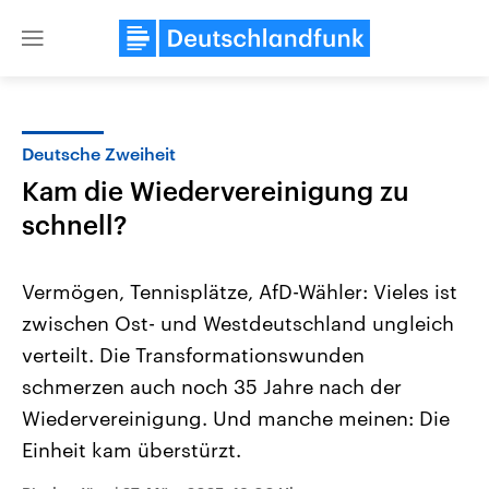
Close
menu
Deutsche Zweiheit
Themen
Kam die Wiedervereinigung zu
schnell?
Vermögen, Tennisplätze, AfD-Wähler: Vieles ist
zwischen Ost- und Westdeutschland ungleich
verteilt. Die Transformationswunden
Landtagswahl Sachsen-Anhalt
USA
schmerzen auch noch 35 Jahre nach der
2026
Aktuelle Beiträge, Analys
Wiedervereinigung. Und manche meinen: Die
Alle Informationen
Hintergründe
Sachsen-Anhalt wählt am 6.
Wirtschaftlich und militäri
Einheit kam überstürzt.
September 2026 einen neuen
gehören die Vereinigten S
Landtag. Seit 2021 wird das
den mächtigsten Ländern 
Bundesland von einer Koalition aus
mit großem Einfluss auf d