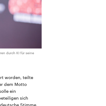
en durch KI für seine
rt worden, teilte
ter dem Motto
olle ein
eteiligen sich
e deutsche Stimme