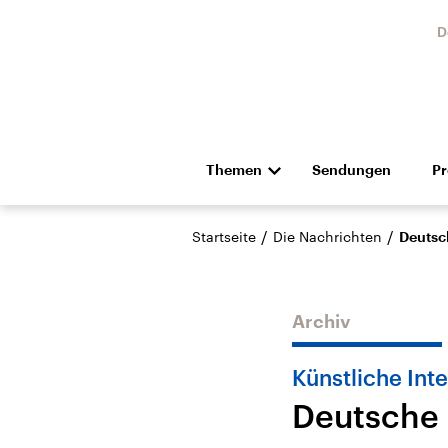
D
Themen
Sendungen
P
Die Nachrichten
Politik
/
/
Startseite
Die Nachrichten
Deutsc
Hörspiel und Feature
Musik
Archiv
Künstliche Inte
Deutsche 
Landtagswahl Sachsen-
USA
Anhalt 2026
Aktuel