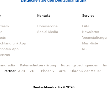
Entdecken Sie den Deutschlandfunk
n
Kontakt
Service
tream
Hörerservice
FAQ
os
Social Media
Newsletter
asts
Veranstaltunge
schlandfunk App
Musikliste
richten App
RSS
uenzen
landradio
Datenschutzerklärung
Nutzungsbedingungen
I
Partner
ARD
ZDF
Phoenix
arte
Chronik der Mauer
Deutschlandradio © 2026