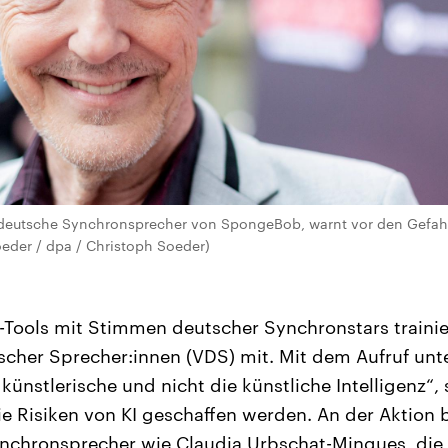
 deutsche Synchronsprecher von SpongeBob, warnt vor den Gefahr
eder / dpa / Christoph Soeder)
I-Tools mit Stimmen deutscher Synchronstars trainie
scher Sprecher:innen (VDS) mit. Mit dem Aufruf un
künstlerische und nicht die künstliche Intelligenz“, s
ie Risiken von KI geschaffen werden. An der Aktion b
nchronsprecher wie Claudia Urbschat-Mingues, di