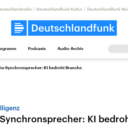
eutschlandradio
Deutschlandfunk Kultur
Deutschlandfunk No
rogramm
Podcasts
Audio-Archiv
Wirtschaft
Wissen
Kultur
Europa
Gesellschaf
he Synchronsprecher: KI bedroht Branche
lligenz
Synchronsprecher: KI bedro
Nahostkonflikt
Iran
le Beiträge,
Aktuelle Lage und
Aktuelle Lage und