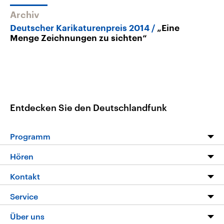
Archiv
Deutscher Karikaturenpreis 2014
„Eine
Menge Zeichnungen zu sichten“
Entdecken Sie den Deutschlandfunk
Programm
Programm
Hören
Alle Sendungen
Livestream
Kontakt
Die Nachrichten
Audios
Hörerservice
Service
Nachrichtenleicht
Podcasts
Social Media
FAQ
Über uns
Neue Beiträge auf dlf.de
Deutschlandfunk App