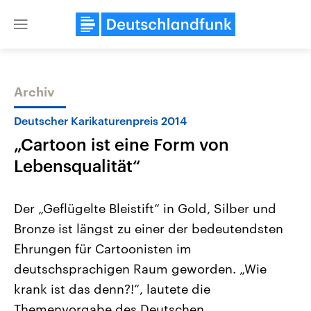
Close
menu
Archiv
Themen
Deutscher Karikaturenpreis 2014
„Cartoon ist eine Form von
Lebensqualität“
Der „Geflügelte Bleistift“ in Gold, Silber und
Bronze ist längst zu einer der bedeutendsten
Landtagswahl Sachsen-Anhalt
USA
Ehrungen für Cartoonisten im
2026
Aktuelle Beiträge, Analys
Alle Informationen
Hintergründe
deutschsprachigen Raum geworden. „Wie
Sachsen-Anhalt wählt am 6.
Wirtschaftlich und militäri
September 2026 einen neuen
gehören die Vereinigten S
krank ist das denn?!“, lautete die
Landtag. Seit 2021 wird das
den mächtigsten Ländern 
Themenvorgabe des Deutschen
Bundesland von einer Koalition aus
mit großem Einfluss auf d