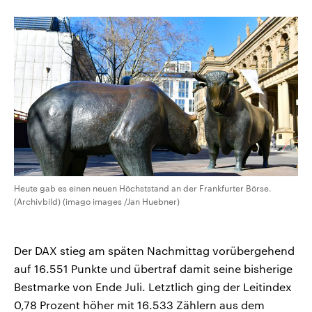
CDU, SPD und FDP regiert.-
aktuelle Weltgeschehen.
Umfragen, Prognosen,
Wahlprogramme, aktuelle Berichte
Sendungen
Programm
Podcasts
und Hintergründe zu den Parteien
und Kandidaten der anstehenden
Wahl.
Audio-Archiv
Heute gab es einen neuen Höchststand an der Frankfurter Börse.
(Archivbild) (imago images /Jan Huebner)
Der DAX stieg am späten Nachmittag vorübergehend
auf 16.551 Punkte und übertraf damit seine bisherige
Bestmarke von Ende Juli. Letztlich ging der Leitindex
0,78 Prozent höher mit 16.533 Zählern aus dem