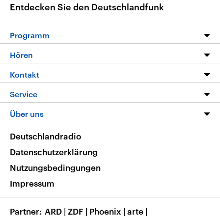
Entdecken Sie den Deutschlandfunk
Programm
Programm
Hören
Alle Sendungen
Livestream
Kontakt
Die Nachrichten
Audios
Hörerservice
Service
Nachrichtenleicht
Podcasts
Social Media
FAQ
Über uns
Neue Beiträge auf dlf.de
Deutschlandfunk App
Newsletter
Deutschlandradio
Themen-Schwerpunkte
Nachrichten App
Deutschlandradio
Veranstaltungen
Presse
Frequenzen
Datenschutzerklärung
Musikliste
Ausbildung und Karriere
Nutzungsbedingungen
RSS
Transparenz
Impressum
Korrekturen
Barrierefreiheit
Partner
ARD
|
ZDF
|
Phoenix
|
arte
|