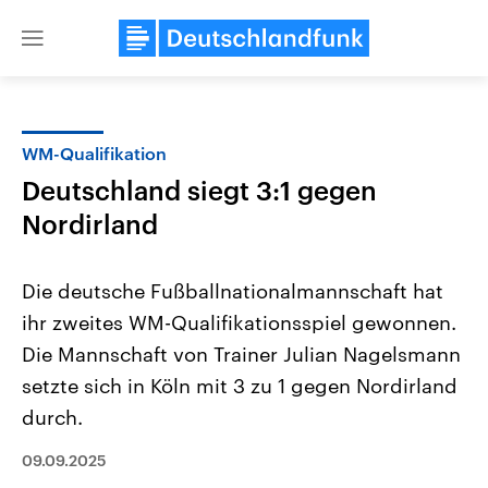
Close
menu
WM-Qualifikation
Themen
Deutschland siegt 3:1 gegen
Nordirland
Die deutsche Fußballnationalmannschaft hat
ihr zweites WM-Qualifikationsspiel gewonnen.
Die Mannschaft von Trainer Julian Nagelsmann
Landtagswahl Sachsen-Anhalt
USA
setzte sich in Köln mit 3 zu 1 gegen Nordirland
2026
Aktuelle Beiträge, Analys
durch.
Alle Informationen
Hintergründe
Sachsen-Anhalt wählt am 6.
Wirtschaftlich und militäri
September 2026 einen neuen
gehören die Vereinigten S
09.09.2025
Landtag. Seit 2021 wird das
den mächtigsten Ländern 
Bundesland von einer Koalition aus
mit großem Einfluss auf d