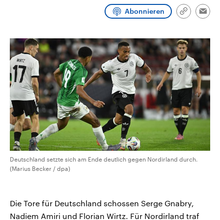
CDU, SPD und FDP regiert.-
aktuelle Weltgeschehen.
Abonnieren
Umfragen, Prognosen,
Link
Emai
Wahlprogramme, aktuelle Berichte
kopieren/te
Sendungen
Programm
Podcasts
und Hintergründe zu den Parteien
und Kandidaten der anstehenden
Wahl.
Audio-Archiv
Deutschland setzte sich am Ende deutlich gegen Nordirland durch.
(Marius Becker / dpa)
Die Tore für Deutschland schossen Serge Gnabry,
Nadiem Amiri und Florian Wirtz. Für Nordirland traf