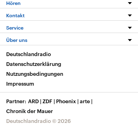
Programm
Hören
Alle Sendungen
Livestream
Kontakt
Die Nachrichten
Audios
Hörerservice
Service
Nachrichtenleicht
Podcasts
Social Media
FAQ
Über uns
Neue Beiträge auf dlf.de
Deutschlandfunk App
Newsletter
Deutschlandradio
Themen-Schwerpunkte
Nachrichten App
Deutschlandradio
Veranstaltungen
Presse
Frequenzen
Datenschutzerklärung
Musikliste
Ausbildung und Karriere
Nutzungsbedingungen
RSS
Transparenz
Impressum
Korrekturen
Barrierefreiheit
Partner
ARD
|
ZDF
|
Phoenix
|
arte
|
Chronik der Mauer
Deutschlandradio © 2026