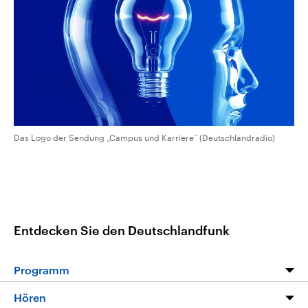
CDU, SPD und FDP regiert.-
aktuelle Weltgeschehen.
Umfragen, Prognosen,
Wahlprogramme, aktuelle Berichte
Sendungen
Programm
Podcasts
und Hintergründe zu den Parteien
und Kandidaten der anstehenden
Wahl.
Audio-Archiv
Das Logo der Sendung „Campus und Karriere“ (Deutschlandradio)
Entdecken Sie den Deutschlandfunk
Programm
Programm
Hören