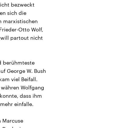
Sicht bezweckt
en sich die
m marxistischen
Frieder-Otto Wolf,
ill partout nicht
nd berühmteste
 auf George W. Bush
m viel Beifall.
, währen Wolfgang
 konnte, dass ihm
ehr einfalle.
n Marcuse