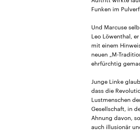
Auftritt wirkte la
Funken im Pulverf
Und Marcuse selbs
Leo Löwenthal, er
mit einem Hinweis
neuen „M-Traditio
ehrfürchtig gemac
Junge Linke glaub
dass die Revoluti
Lustmenschen den
Gesellschaft, in d
Ahnung davon, so
auch illusionär un