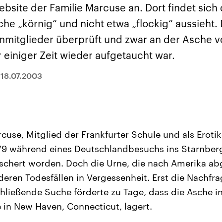
sen und
Hintergründe
Hintergründe
bsite der Familie Marcuse an. Dort findet sich
Der Überfall der
Der Iran – seit der
rgründe
haftlich und
palästinensischen
Islamischen Revolu
he „körnig“ und nicht etwa „flockig“ aussieht.
risch gehören die
Terrororganisation
1979 auch Islamisc
igten Staaten zu
Hamas im Oktober 2023
Republik Iran – ist e
nmitglieder überprüft und zwar an der Asche v
ächtigsten
auf Israel hat in der
von einem
n der Erde, mit
Region wieder die
Religionsführer auto
 einiger Zeit wieder aufgetaucht war.
 Einfluss auf das
Gewalt entfacht. Israel
regierter Staat im 
le Weltgeschehen.
möchte die Hamas
Osten. Eine Feindsc
zerstören. Diese wird wie
zu Israel und zu de
|
18.07.2003
die Hisbollah im Libanon
ist fest in der
vom Iran unterstützt.
Staatsideologie
verankert.
cuse, Mitglied der Frankfurter Schule und als Erotik
979 während eines Deutschlandbesuchs ins Starnber
schert worden. Doch die Urne, die nach Amerika abg
deren Todesfällen in Vergessenheit. Erst die Nachfr
hließende Suche förderte zu Tage, dass die Asche i
in New Haven, Connecticut, lagert.