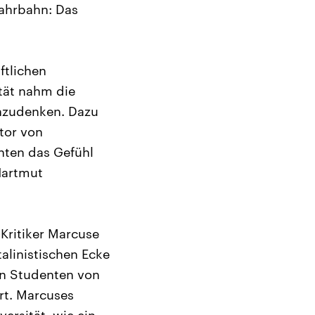
Fahrbahn: Das
ftlichen
ität nahm die
chzudenken. Dazu
tor von
nten das Gefühl
Hartmut
Kritiker Marcuse
talinistischen Ecke
en Studenten von
rt. Marcuses