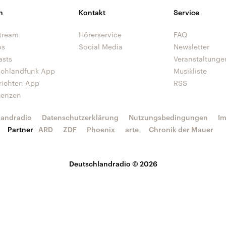
n
Kontakt
Service
tream
Hörerservice
FAQ
os
Social Media
Newsletter
asts
Veranstaltunge
schlandfunk App
Musikliste
richten App
RSS
uenzen
landradio
Datenschutzerklärung
Nutzungsbedingungen
I
Partner
ARD
ZDF
Phoenix
arte
Chronik der Mauer
Deutschlandradio © 2026