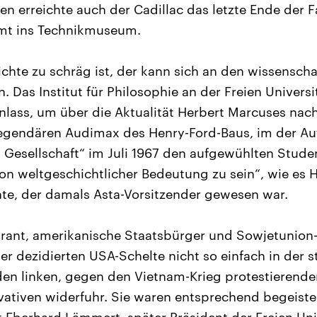
en erreichte auch der Cadillac das letzte Ende der 
mt ins Technikmuseum.
hte zu schräg ist, der kann sich an den wissenscha
. Das Institut für Philosophie an der Freien Univers
nlass, um über die Aktualität Herbert Marcuses na
legendären Audimax des Henry-Ford-Baus, im der Au
d Gesellschaft“ im Juli 1967 den aufgewühlten Stude
on weltgeschichtlicher Bedeutung zu sein“, wie es 
e, der damals Asta-Vorsitzender gewesen war.
rant, amerikanische Staatsbürger und Sowjetunion-
iner dezidierten USA-Schelte nicht so einfach in der s
 den linken, gegen den Vietnam-Krieg protestierend
vativen widerfuhr. Sie waren entsprechend begeiste