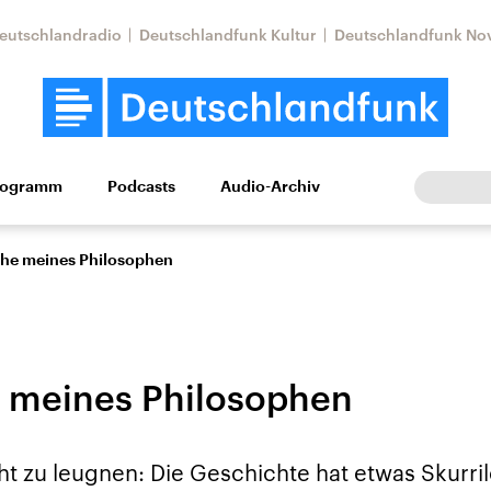
eutschlandradio
Deutschlandfunk Kultur
Deutschlandfunk No
rogramm
Podcasts
Audio-Archiv
Wirtschaft
Wissen
Kultur
Europa
Gesellschaf
che meines Philosophen
 meines Philosophen
Nahostkonflikt
Iran
cht zu leugnen: Die Geschichte hat etwas Skurril
le Beiträge,
Aktuelle Lage und
Aktuelle Lage und