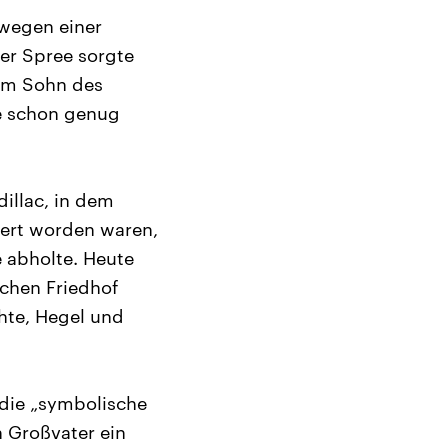
 wegen einer
er Spree sorgte
dem Sohn des
be schon genug
illac, in dem
iert worden waren,
 abholte. Heute
chen Friedhof
chte, Hegel und
 die „symbolische
 Großvater ein