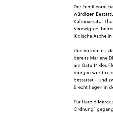
Der Familienrat b
würdigen Bestatt
Kultursenator Tho
Verewigten, befre
jüdische Asche in
Und so kam es, d
bereits Marlene D
am Gate 14 des Fl
morgen wurde sie 
bestattet – und z
Brecht liegen in d
Für Harold Marcus
Ordnung“ gegange