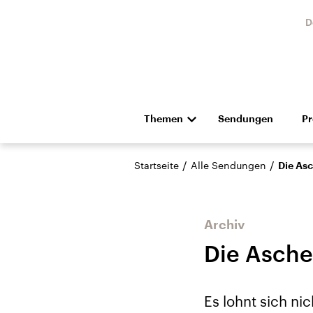
D
Themen
Sendungen
P
Die Nachrichten
Politik
/
/
Startseite
Alle Sendungen
Die As
Hörspiel und Feature
Musik
Archiv
Die Asche
Landtagswahl Sachsen-
USA
Es lohnt sich ni
Anhalt 2026
Aktuel