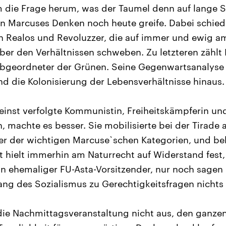
 die Frage herum, was der Taumel denn auf lange 
n Marcuses Denken noch heute greife. Dabei schied
in Realos und Revoluzzer, die auf immer und ewig a
ber den Verhältnissen schweben. Zu letzteren zählt 
bgeordneter der Grünen. Seine Gegenwartsanalyse w
d die Kolonisierung der Lebensverhältnisse hinaus.
 einst verfolgte Kommunistin, Freiheitskämpferin u
, machte es besser. Sie mobilisierte bei der Tirade
er der wichtigen Marcuse`schen Kategorien, und beka
 hielt immerhin am Naturrecht auf Widerstand fest
ein ehemaliger FU-Asta-Vorsitzender, nur noch sagen
g des Sozialismus zu Gerechtigkeitsfragen nichts m
 die Nachmittagsveranstaltung nicht aus, den ganze