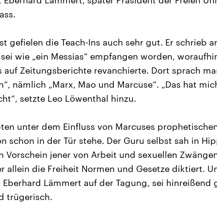
ut Eberhard Lämmert, später Präsident der Freien Univ
ass.
t gefielen die Teach-Ins auch sehr gut. Er schrieb 
 sei wie „ein Messias“ empfangen worden, woraufhi
 auf Zeitungsberichte revanchierte. Dort sprach man
n“, nämlich „Marx, Mao und Marcuse“. „Das hat mich
ht“, setzte Leo Löwenthal hinzu.
ten unter dem Einfluss von Marcuses prophetischen
on schon in der Tür stehe. Der Guru selbst sah in H
 Vorschein jener von Arbeit und sexuellen Zwängen
er allein die Freiheit Normen und Gesetze diktiert. Un
 Eberhard Lämmert auf der Tagung, sei hinreißend 
d trügerisch.