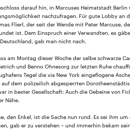
eschloss darauf hin, in Marcuses Heimatstadt Berlin
ungsmöglichkeit nachzufragen. Für gute Lobby an d
mas Flierl, der seit der Wende mit Peter Marcuse, 
undet ist. Dem Einspruch einer Verwandten, es gä
 Deutschland, gab man nicht nach.
ass am Montag dieser Woche der selbe schwarze Cad
ietrich und Benno Ohnesorg zur letzten Ruhe chauff
ughafens Tegel die via New York eingeflogene Asche
auf dem polizeilich abgesperrten Dorotheenstädtis
war in bester Gesellschaft: Auch die Gebeine von Fi
er Nähe.
e, den Enkel, ist die Sache nun rund. Es sei ihm um
n, gab er zu verstehen – und immerhin bekam sein