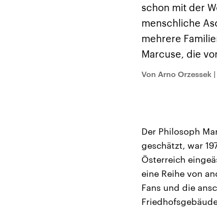
Alle Informationen
Analy
schon mit der We
Sachsen-Anhalt wählt
Hinte
am 6. September 2026
Wirtsc
menschliche Asc
einen neuen Landtag.
militä
Seit 2021 wird das
Verein
mehrere Familie
Bundesland von einer
den m
Koalition aus CDU, SPD
Länder
Marcuse, die vor
und FDP regiert.-
großem
Umfragen, Prognosen,
aktuel
Wahlprogramme,
Von Arno Orzessek
aktuelle Berichte und
Hintergründe zu den
Parteien und Kandidaten
der anstehenden Wahl.
Der Philosoph Mar
geschätzt, war 1
Österreich eingeä
eine Reihe von an
Fans und die ansc
Friedhofsgebäude 