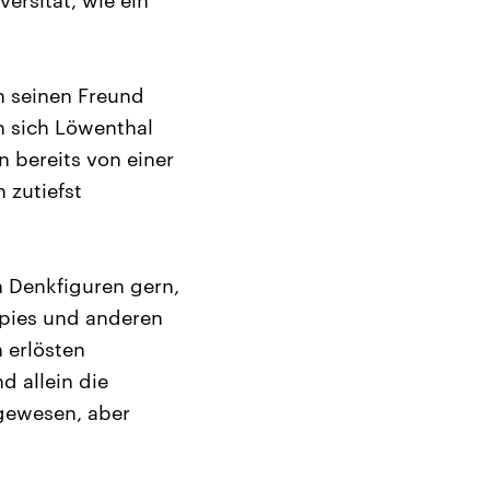
ersität, wie ein
an seinen Freund
n sich Löwenthal
 bereits von einer
 zutiefst
 Denkfiguren gern,
ippies und anderen
 erlösten
d allein die
gewesen, aber