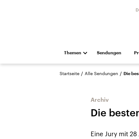
D
Themen
Sendungen
P
Die Nachrichten
Politik
/
/
Startseite
Alle Sendungen
Die bes
Hörspiel und Feature
Musik
Archiv
Die beste
Landtagswahl Sachsen-
USA
Eine Jury mit 28
Anhalt 2026
Aktuel