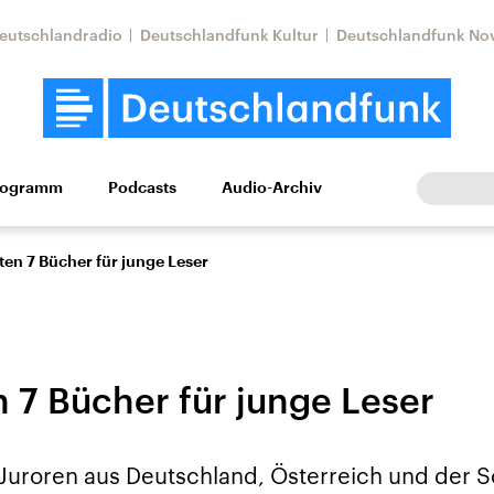
eutschlandradio
Deutschlandfunk Kultur
Deutschlandfunk No
rogramm
Podcasts
Audio-Archiv
Wirtschaft
Wissen
Kultur
Europa
Gesellschaf
ten 7 Bücher für junge Leser
n 7 Bücher für junge Leser
Nahostkonflikt
Iran
 Juroren aus Deutschland, Österreich und der S
le Beiträge,
Aktuelle Lage und
Aktuelle Lage und