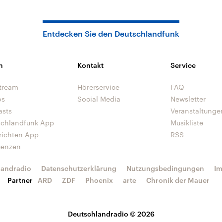
Entdecken Sie den Deutschlandfunk
n
Kontakt
Service
tream
Hörerservice
FAQ
os
Social Media
Newsletter
asts
Veranstaltunge
schlandfunk App
Musikliste
richten App
RSS
uenzen
landradio
Datenschutzerklärung
Nutzungsbedingungen
I
Partner
ARD
ZDF
Phoenix
arte
Chronik der Mauer
Deutschlandradio © 2026