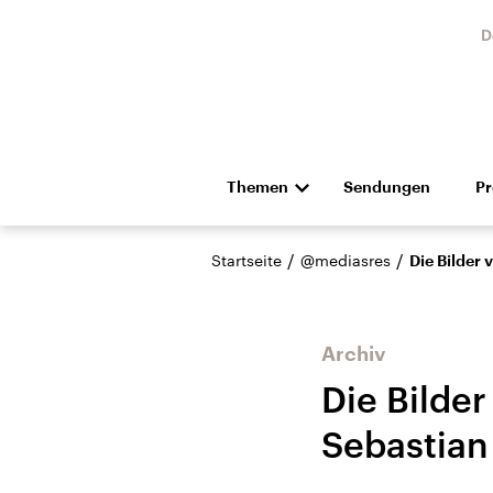
D
Themen
Sendungen
P
Die Nachrichten
Politik
/
/
Startseite
@mediasres
Die Bilder
Hörspiel und Feature
Musik
Archiv
Die Bilder
Sebastia
Landtagswahl Sachsen-
USA
Anhalt 2026
Aktuel