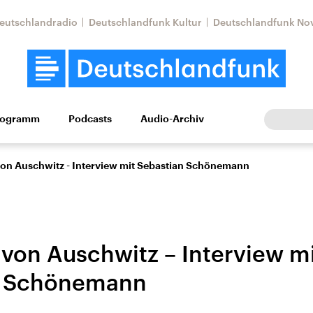
eutschlandradio
Deutschlandfunk Kultur
Deutschlandfunk No
rogramm
Podcasts
Audio-Archiv
Wirtschaft
Wissen
Kultur
Europa
Gesellschaf
 von Auschwitz - Interview mit Sebastian Schönemann
 von Auschwitz – Interview m
n Schönemann
Nahostkonflikt
Iran
le Beiträge,
Aktuelle Lage und
Aktuelle Lage und