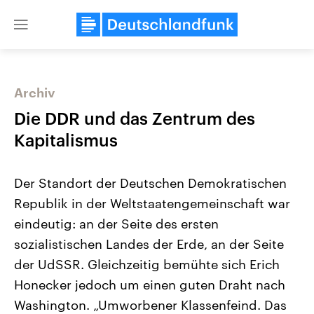
Close
menu
Archiv
Themen
Die DDR und das Zentrum des
Kapitalismus
Der Standort der Deutschen Demokratischen
Republik in der Weltstaatengemeinschaft war
eindeutig: an der Seite des ersten
sozialistischen Landes der Erde, an der Seite
Landtagswahl Sachsen-Anhalt
USA
2026
Aktuelle Beiträge, Analys
der UdSSR. Gleichzeitig bemühte sich Erich
Alle Informationen
Hintergründe
Sachsen-Anhalt wählt am 6.
Wirtschaftlich und militäri
Honecker jedoch um einen guten Draht nach
September 2026 einen neuen
gehören die Vereinigten S
Landtag. Seit 2021 wird das
den mächtigsten Ländern 
Washington. „Umworbener Klassenfeind. Das
Bundesland von einer Koalition aus
mit großem Einfluss auf d