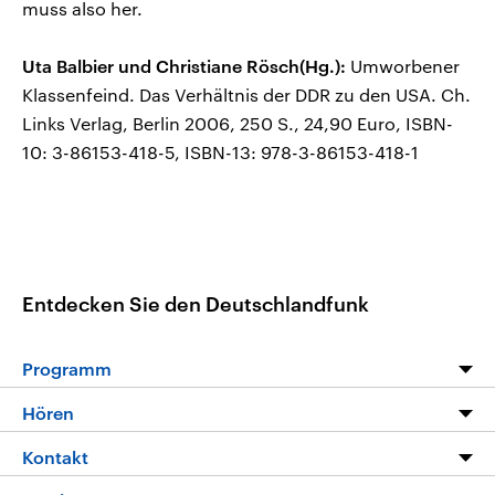
muss also her.
Uta Balbier und Christiane Rösch(Hg.):
Umworbener
Klassenfeind. Das Verhältnis der DDR zu den USA. Ch.
Links Verlag, Berlin 2006, 250 S., 24,90 Euro, ISBN-
10: 3-86153-418-5, ISBN-13: 978-3-86153-418-1
Entdecken Sie den Deutschlandfunk
Programm
Programm
Hören
Alle Sendungen
Livestream
Kontakt
Die Nachrichten
Audios
Hörerservice