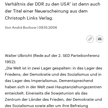
CDU, SPD und FDP regiert.-
aktuelle Weltgeschehen.
Verhältnis der DDR zu den USA“ ist denn auch
Umfragen, Prognosen,
der Titel einer Neuerscheinung aus dem
Wahlprogramme, aktuelle Berichte
Sendungen
Programm
Podcasts
und Hintergründe zu den Parteien
Christoph Links Verlag.
und Kandidaten der anstehenden
Wahl.
Audio-Archiv
Von André Bochow
|
09.10.2006
Link
Emai
kopieren/te
Walter Ulbricht (Rede auf der 2. SED Parteikonferenz
1952):
„Die Welt ist in zwei Lager gespalten: in das Lager des
Friedens, der Demokratie und des Sozialismus und in
das Lager des Imperialismus. Dementsprechend
haben sich in der Welt zwei Hauptanziehungszentren
entwickelt. Einerseits die Sowjetunion als das
Zentrum der Länder des Frieden, der Demokratie und
des Sozialismus sowie aller um ihre Befreiung