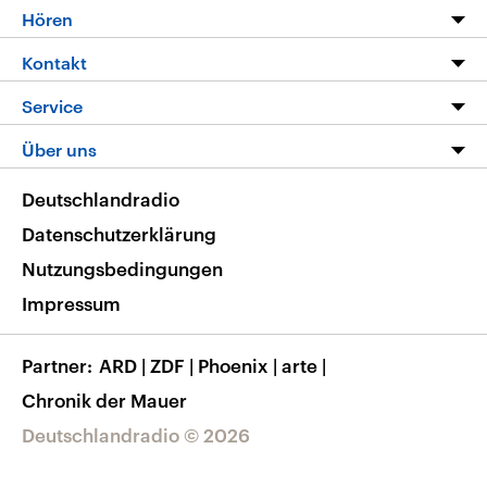
Programm
Hören
Alle Sendungen
Livestream
Kontakt
Die Nachrichten
Audios
Hörerservice
Service
Nachrichtenleicht
Podcasts
Social Media
FAQ
Über uns
Neue Beiträge auf dlf.de
Deutschlandfunk App
Newsletter
Deutschlandradio
Themen-Schwerpunkte
Nachrichten App
Deutschlandradio
Veranstaltungen
Presse
Frequenzen
Datenschutzerklärung
Musikliste
Ausbildung und Karriere
Nutzungsbedingungen
RSS
Transparenz
Impressum
Korrekturen
Barrierefreiheit
Partner
ARD
|
ZDF
|
Phoenix
|
arte
|
Chronik der Mauer
Deutschlandradio © 2026