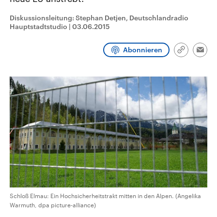
CDU, SPD und FDP regiert.-
aktuelle Weltgeschehen.
Umfragen, Prognosen,
Diskussionsleitung: Stephan Detjen, Deutschlandradio
Wahlprogramme, aktuelle Berichte
Hauptstadtstudio
|
03.06.2015
Sendungen
Programm
Podcasts
und Hintergründe zu den Parteien
und Kandidaten der anstehenden
Wahl.
Abonnieren
Audio-Archiv
Link
Emai
kopieren/te
Schloß Elmau: Ein Hochsicherheitstrakt mitten in den Alpen. (Angelika
Warmuth, dpa picture-alliance)