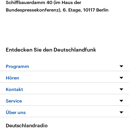
Schiffbauerdamm 40 (im Haus der
Bundespressekonferenz), 6. Etage, 10117 Berlin
Entdecken Sie den Deutschlandfunk
Programm
Programm
Hören
Alle Sendungen
Livestream
Kontakt
Die Nachrichten
Audios
Hörerservice
Service
Nachrichtenleicht
Podcasts
Social Media
FAQ
Über uns
Neue Beiträge auf dlf.de
Deutschlandfunk App
Newsletter
Deutschlandradio
Themen-Schwerpunkte
Nachrichten App
Deutschlandradio
Veranstaltungen