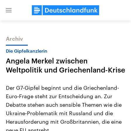
Close
menu
Archiv
Themen
Die Gipfelkanzlerin
Angela Merkel zwischen
Weltpolitik und Griechenland-Krise
Der G7-Gipfel beginnt und die Griechenland-
Euro-Frage steht zur Entscheidung an. Zur
Landtagswahl Sachsen-Anhalt
USA
Debatte stehen auch sensible Themen wie die
2026
Aktuelle Beiträge, Analys
Alle Informationen
Hintergründe
Ukraine-Problematik mit Russland und die
Sachsen-Anhalt wählt am 6.
Wirtschaftlich und militäri
September 2026 einen neuen
gehören die Vereinigten S
Herausforderung mit Großbritannien, die eine
Landtag. Seit 2021 wird das
den mächtigsten Ländern 
neue EU anstrebt.
Bundesland von einer Koalition aus
mit großem Einfluss auf d