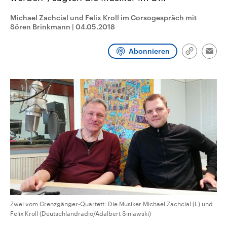
CDU, SPD und FDP regiert.-
aktuelle Weltgeschehen.
Umfragen, Prognosen,
Michael Zachcial und Felix Kroll im Corsogespräch mit
Wahlprogramme, aktuelle Berichte
Sören Brinkmann
|
04.05.2018
Sendungen
Programm
Podcasts
und Hintergründe zu den Parteien
und Kandidaten der anstehenden
Wahl.
Abonnieren
Link
Audio-Archiv
Emai
kopieren/te
Zwei vom Grenzgänger-Quartett: Die Musiker Michael Zachcial (l.) und
Felix Kroll (Deutschlandradio/Adalbert Siniawski)