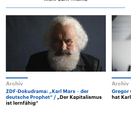
Archiv
Archiv
ZDF-Dokudrama: „Karl Marx – der
Gregor 
deutsche Prophet“
„Der Kapitalismus
hat Kar
ist lernfähig“