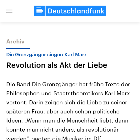
Close
menu
Archiv
Themen
Die Grenzgänger singen Karl Marx
Revolution als Akt der Liebe
Die Band Die Grenzgänger hat frühe Texte des
Philosophen und Staatstheoretikers Karl Marx
vertont. Darin zeigen sich die Liebe zu seiner
Landtagswahl Sachsen-Anhalt
USA
späteren Frau, aber auch schon politische
2026
Aktuelle Beiträge, Analys
Alle Informationen
Ideen. „Wenn man die Menschheit liebt, dann
Hintergründe
Sachsen-Anhalt wählt am 6.
Wirtschaftlich und militäri
konnte man nicht anders, als revolutionär
September 2026 einen neuen
gehören die Vereinigten S
Landtag. Seit 2021 wird das
den mächtigsten Ländern 
werden“, sagten die Musiker im Dlf.
Bundesland von einer Koalition aus
mit großem Einfluss auf d