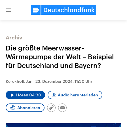
Close
menu
Archiv
Themen
Die größte Meerwasser-
Wärmepumpe der Welt – Beispiel
für Deutschland und Bayern?
Kerckhoff, Jan
|
23. Dezember 2024, 11:50 Uhr
Hören
04:30
Audio herunterladen
Landtagswahl Sachsen-Anhalt
USA
2026
Aktuelle Beiträge, Analys
Abonnieren
Alle Informationen
Hintergründe
Link
Email
Sachsen-Anhalt wählt am 6.
Wirtschaftlich und militäri
kopieren/teilen
September 2026 einen neuen
gehören die Vereinigten S
Landtag. Seit 2021 wird das
den mächtigsten Ländern 
Bundesland von einer Koalition aus
mit großem Einfluss auf d