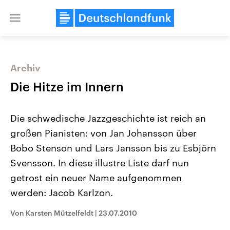
Close
menu
Archiv
Themen
Die Hitze im Innern
Die schwedische Jazzgeschichte ist reich an
großen Pianisten: von Jan Johansson über
Bobo Stenson und Lars Jansson bis zu Esbjörn
Svensson. In diese illustre Liste darf nun
getrost ein neuer Name aufgenommen
Landtagswahl Sachsen-Anhalt
USA
2026
Aktuelle Beiträge, Analys
werden: Jacob Karlzon.
Alle Informationen
Hintergründe
Sachsen-Anhalt wählt am 6.
Wirtschaftlich und militäri
September 2026 einen neuen
gehören die Vereinigten S
Von Karsten Mützelfeldt
|
23.07.2010
Landtag. Seit 2021 wird das
den mächtigsten Ländern 
Bundesland von einer Koalition aus
mit großem Einfluss auf d