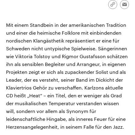
CDU, SPD und FDP regiert.-
aktuelle Weltgeschehen.
Link
Emai
Umfragen, Prognosen,
kopieren/te
Wahlprogramme, aktuelle Berichte
Sendungen
Programm
Podcasts
und Hintergründe zu den Parteien
und Kandidaten der anstehenden
Mit einem Standbein in der amerikanischen Tradition
Wahl.
und einer die heimische Folklore mit einbindenden
Audio-Archiv
nordischen Klangästhetik repräsentiert er eine für
Schweden nicht untypische Spielweise. Sängerinnen
wie Viktoria Tolstoy und Rigmor Gustafsson schätzen
ihn als sensiblen Begleiter und Arrangeur, in eigenen
Projekten zeigt er sich als zupackender Solist und als
Leader, der es versteht, seiner Band im Dickicht der
Klaviertrios Gehör zu verschaffen. Karlzons aktuelle
CD heißt „Heat“ – ein Titel, den er weniger als Grad
der musikalischen Temperatur verstanden wissen
will, sondern vor allem als Synonym für
leidenschaftliche Hingabe, als inneres Feuer für eine
Herzensangelegenheit, in seinem Falle für den Jazz.