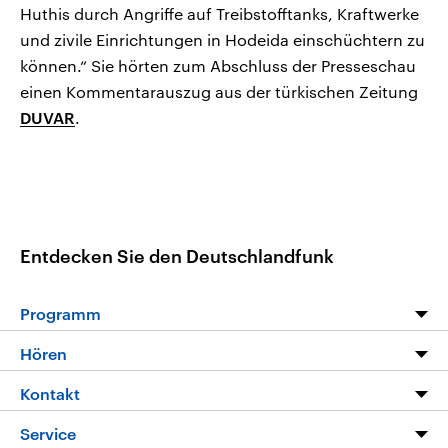
Huthis durch Angriffe auf Treibstofftanks, Kraftwerke
und zivile Einrichtungen in Hodeida einschüchtern zu
können.“ Sie hörten zum Abschluss der Presseschau
einen Kommentarauszug aus der türkischen Zeitung
DUVAR
.
Entdecken Sie den Deutschlandfunk
Programm
Programm
Hören
Alle Sendungen
Livestream
Kontakt
Die Nachrichten
Audios
Hörerservice
Service
Nachrichtenleicht