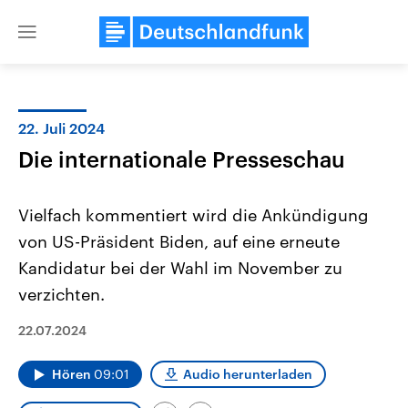
Close
menu
22. Juli 2024
Themen
Die internationale Presseschau
Vielfach kommentiert wird die Ankündigung
von US-Präsident Biden, auf eine erneute
Kandidatur bei der Wahl im November zu
verzichten.
Landtagswahl Sachsen-Anhalt
USA
22.07.2024
2026
Aktuelle Beiträge, Analys
Alle Informationen
Hintergründe
Sachsen-Anhalt wählt am 6.
Wirtschaftlich und militäri
Hören
09:01
Audio herunterladen
September 2026 einen neuen
gehören die Vereinigten S
Landtag. Seit 2021 wird das
den mächtigsten Ländern 
Bundesland von einer Koalition aus
mit großem Einfluss auf d