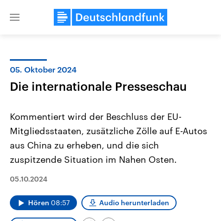
Close
menu
05. Oktober 2024
Themen
Die internationale Presseschau
Kommentiert wird der Beschluss der EU-
Mitgliedsstaaten, zusätzliche Zölle auf E-Autos
aus China zu erheben, und die sich
zuspitzende Situation im Nahen Osten.
Landtagswahl Sachsen-Anhalt
USA
05.10.2024
2026
Aktuelle Beiträge, Analys
Alle Informationen
Hintergründe
Sachsen-Anhalt wählt am 6.
Wirtschaftlich und militäri
Hören
08:57
Audio herunterladen
September 2026 einen neuen
gehören die Vereinigten S
Landtag. Seit 2021 wird das
den mächtigsten Ländern 
Bundesland von einer Koalition aus
mit großem Einfluss auf d