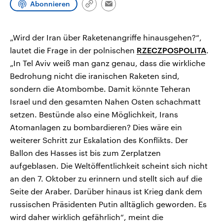
Abonnieren
CDU, SPD und FDP regiert.-
aktuelle Weltgeschehen.
Link
Email
Umfragen, Prognosen,
kopieren/teilen
Wahlprogramme, aktuelle Berichte
Sendungen
Programm
Podcasts
und Hintergründe zu den Parteien
„Wird der Iran über Raketenangriffe hinausgehen?“,
und Kandidaten der anstehenden
Wahl.
lautet die Frage in der polnischen
RZECZPOSPOLITA
.
Audio-Archiv
„In Tel Aviv weiß man ganz genau, dass die wirkliche
Bedrohung nicht die iranischen Raketen sind,
sondern die Atombombe. Damit könnte Teheran
Israel und den gesamten Nahen Osten schachmatt
setzen. Bestünde also eine Möglichkeit, Irans
Atomanlagen zu bombardieren? Dies wäre ein
weiterer Schritt zur Eskalation des Konflikts. Der
Ballon des Hasses ist bis zum Zerplatzen
aufgeblasen. Die Weltöffentlichkeit scheint sich nicht
an den 7. Oktober zu erinnern und stellt sich auf die
Seite der Araber. Darüber hinaus ist Krieg dank dem
russischen Präsidenten Putin alltäglich geworden. Es
wird daher wirklich gefährlich“, meint die