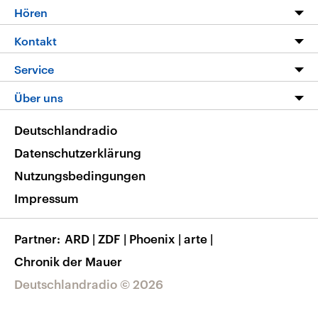
Programm
Hören
Alle Sendungen
Livestream
Kontakt
Die Nachrichten
Audios
Hörerservice
Service
Nachrichtenleicht
Podcasts
Social Media
FAQ
Über uns
Neue Beiträge auf dlf.de
Deutschlandfunk App
Newsletter
Deutschlandradio
Themen-Schwerpunkte
Nachrichten App
Deutschlandradio
Veranstaltungen
Presse
Frequenzen
Datenschutzerklärung
Musikliste
Ausbildung und Karriere
Nutzungsbedingungen
RSS
Transparenz
Impressum
Korrekturen
Barrierefreiheit
Partner
ARD
|
ZDF
|
Phoenix
|
arte
|
Chronik der Mauer
Deutschlandradio © 2026