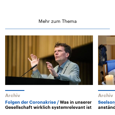
Mehr zum Thema
Archiv
Archiv
Folgen der Coronakrise
Was in unserer
Seelsor
Gesellschaft wirklich systemrelevant ist
anständ