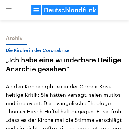
Close
menu
Archiv
Themen
Die Kirche in der Coronakrise
„Ich habe eine wunderbare Heilige
Anarchie gesehen“
An den Kirchen gibt es in der Corona-Krise
heftige Kritik: Sie hätten versagt, seien mutlos
Landtagswahl Sachsen-Anhalt
USA
und irrelevant. Der evangelische Theologe
2026
Aktuelle Beiträge, Analys
Alle Informationen
Hintergründe
Thomas Hirsch-Hüffel hält dagegen. Er sei froh,
Sachsen-Anhalt wählt am 6.
Wirtschaftlich und militäri
September 2026 einen neuen
gehören die Vereinigten S
„dass es der Kirche mal die Stimme verschlägt
Landtag. Seit 2021 wird das
den mächtigsten Ländern 
und sie nicht großkotzig herumredet, sondern
Bundesland von einer Koalition aus
mit großem Einfluss auf d