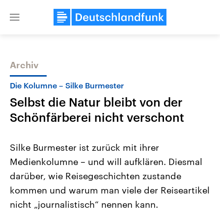
Close
menu
Archiv
Themen
Die Kolumne – Silke Burmester
Selbst die Natur bleibt von der
Schönfärberei nicht verschont
Silke Burmester ist zurück mit ihrer
Medienkolumne – und will aufklären. Diesmal
Landtagswahl Sachsen-Anhalt
USA
darüber, wie Reisegeschichten zustande
2026
Aktuelle Beiträge, Analys
Alle Informationen
Hintergründe
kommen und warum man viele der Reiseartikel
Sachsen-Anhalt wählt am 6.
Wirtschaftlich und militäri
September 2026 einen neuen
gehören die Vereinigten S
nicht „journalistisch“ nennen kann.
Landtag. Seit 2021 wird das
den mächtigsten Ländern 
Bundesland von einer Koalition aus
mit großem Einfluss auf d