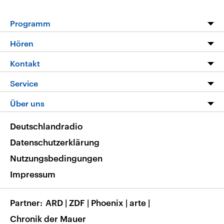
Programm
Programm
Hören
Alle Sendungen
Livestream
Kontakt
Die Nachrichten
Audios
Hörerservice
Service
Nachrichtenleicht
Podcasts
Social Media
FAQ
Über uns
Neue Beiträge auf dlf.de
Deutschlandfunk App
Newsletter
Deutschlandradio
Themen-Schwerpunkte
Nachrichten App
Deutschlandradio
Veranstaltungen
Presse
Frequenzen
Datenschutzerklärung
Musikliste
Ausbildung und Karriere
Nutzungsbedingungen
RSS
Transparenz
Impressum
Korrekturen
Barrierefreiheit
Partner
ARD
|
ZDF
|
Phoenix
|
arte
|
Chronik der Mauer