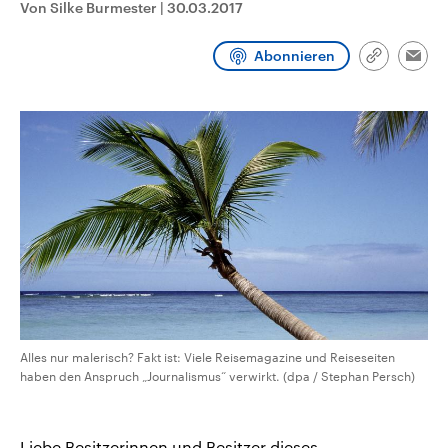
Von Silke Burmester
|
30.03.2017
CDU, SPD und FDP regiert.-
aktuelle Weltgeschehen.
Umfragen, Prognosen,
Wahlprogramme, aktuelle Berichte
Abonnieren
Sendungen
Programm
Podcasts
und Hintergründe zu den Parteien
Link
Emai
und Kandidaten der anstehenden
kopieren/te
Wahl.
Audio-Archiv
Alles nur malerisch? Fakt ist: Viele Reisemagazine und Reiseseiten
haben den Anspruch „Journalismus“ verwirkt. (dpa / Stephan Persch)
Liebe Besitzerinnen und Besitzer dieses