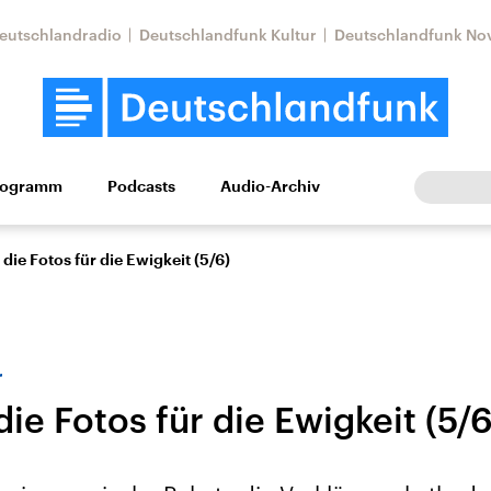
eutschlandradio
Deutschlandfunk Kultur
Deutschlandfunk No
rogramm
Podcasts
Audio-Archiv
Wirtschaft
Wissen
Kultur
Europa
Gesellschaf
die Fotos für die Ewigkeit (5/6)
r
ie Fotos für die Ewigkeit (5/6
Nahostkonflikt
Iran
le Beiträge,
Aktuelle Lage und
Aktuelle Lage und