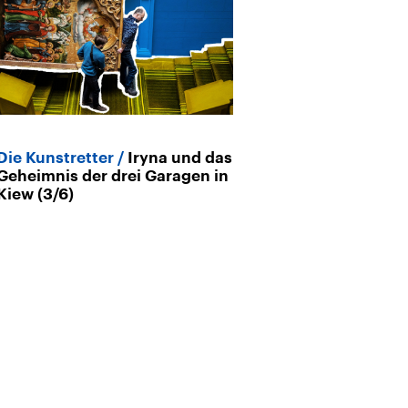
Die Kunstretter
Iryna und das
Die Kunstrette
Geheimnis der drei Garagen in
Reise der 74 B
Kiew (3/6)
(4/6)