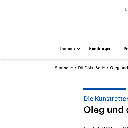
D
Themen
Sendungen
P
Die Nachrichten
Politik
/
/
Startseite
Dlf Doku Serie
Oleg und 
Hörspiel und Feature
Musik
Die Kunstrette
Oleg und d
Landtagswahl Sachsen-
USA
Anhalt 2026
Aktuel