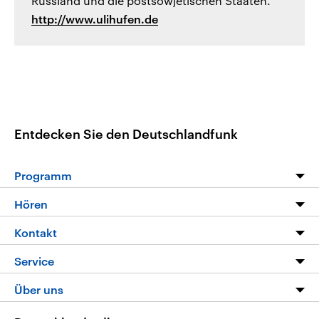
Russland und die postsowjetischen Staaten.
http://www.ulihufen.de
Entdecken Sie den Deutschlandfunk
Programm
Programm
Hören
Alle Sendungen
Livestream
Kontakt
Die Nachrichten
Audios
Hörerservice
Service
Nachrichtenleicht
Podcasts
Social Media
FAQ
Über uns
Neue Beiträge auf dlf.de
Deutschlandfunk App
Newsletter
Deutschlandradio
Themen-Schwerpunkte