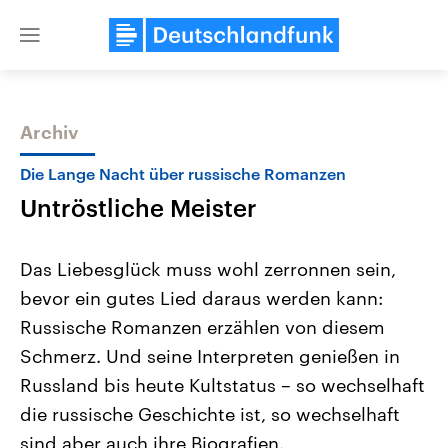
Close
menu
Archiv
Themen
Die Lange Nacht über russische Romanzen
Untröstliche Meister
Das Liebesglück muss wohl zerronnen sein,
bevor ein gutes Lied daraus werden kann:
Russische Romanzen erzählen von diesem
Landtagswahl Sachsen-Anhalt
USA
Schmerz. Und seine Interpreten genießen in
2026
Aktuelle Beiträge, Analys
Alle Informationen
Russland bis heute Kultstatus – so wechselhaft
Hintergründe
Sachsen-Anhalt wählt am 6.
Wirtschaftlich und militäri
die russische Geschichte ist, so wechselhaft
September 2026 einen neuen
gehören die Vereinigten S
Landtag. Seit 2021 wird das
den mächtigsten Ländern 
sind aber auch ihre Biografien.
Bundesland von einer Koalition aus
mit großem Einfluss auf d