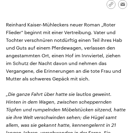
aktuelle Weltgeschehen.
Diese wird wie die Hisboll
Link
Emai
Libanon vom Iran unterstüt
kopieren/te
Sendungen
Programm
Podcasts
Reinhard Kaiser-Mühleckers neuer Roman „Roter
Flieder“ beginnt mit einer Vertreibung. Vater und
Audio-Archiv
Tochter verschnüren notdürftig einen Teil ihres Hab
und Guts auf einem Pferdewagen, verlassen den
angestammten Ort, einen Hof im Innviertel, ziehen
im Schutz der Nacht davon und nehmen das
Vergangene, die Erinnerungen an die tote Frau und
Mutter als schweres Gepäck mit sich.
„Die ganze Fahrt über hatte sie lautlos geweint.
Hinten in dem Wagen, zwischen scheppernden
Töpfen und rumpelnden Möbelstücken sitzend, hatte
sie ihre Welt verschwinden sehen; die Hügel samt
allem, was sie gekannt hatte, kennengelernt in 21
langen Jahren, verschwanden in der Ferne. Sie