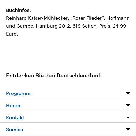
Buchinfos:
Reinhard Kaiser-Mühlecker: „Roter Flieder“, Hoffmann
und Campe, Hamburg 2012, 619 Seiten, Preis: 24,99
Euro.
Entdecken Sie den Deutschlandfunk
Programm
Programm
Hören
Alle Sendungen
Livestream
Kontakt
Die Nachrichten
Audios
Hörerservice
Service
Nachrichtenleicht
Podcasts