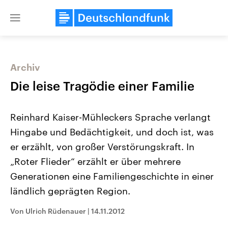
Close
menu
Archiv
Themen
Die leise Tragödie einer Familie
Reinhard Kaiser-Mühleckers Sprache verlangt
Hingabe und Bedächtigkeit, und doch ist, was
er erzählt, von großer Verstörungskraft. In
„Roter Flieder“ erzählt er über mehrere
Generationen eine Familiengeschichte in einer
USA
Nahostkonflikt
Aktuelle Beiträge, Analysen und
Aktuelle Lage und Hinter
ländlich geprägten Region.
Der Überfall der palästine
Hintergründe
Wirtschaftlich und militärisch
Terrororganisation Hamas
gehören die Vereinigten Staaten zu
Oktober 2023 auf Israel ha
Von Ulrich Rüdenauer
|
14.11.2012
den mächtigsten Ländern der Erde,
Region wieder die Gewalt 
mit großem Einfluss auf das
Israel möchte die Hamas z