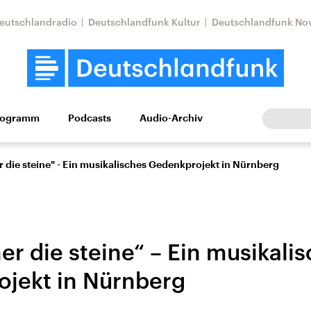
eutschlandradio
Deutschlandfunk Kultur
Deutschlandfunk No
rogramm
Podcasts
Audio-Archiv
Wirtschaft
Wissen
Kultur
Europa
Gesellschaf
 die steine" - Ein musikalisches Gedenkprojekt in Nürnberg
r die steine“ – Ein musikali
jekt in Nürnberg
Nahostkonflikt
Iran
le Beiträge,
Aktuelle Lage und
Aktuelle Lage und