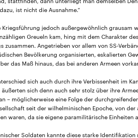
dad, stattfinden, dann unterliegt man demselben Den
dazu, ist nicht die Ausnahme.“
e Kriegsführung jedoch außergewöhnlich grausam w
unzähligen Greueln kam, hing mit dem Charakter de
gs zusammen. Angetrieben vor allem von SS-Verbänd
üdischen Bevölkerung organisierten, eskalierten Ge
ber das Maß hinaus, das bei anderen Armeen vorka
erschied sich auch durch ihre Verbissenheit im Ka
äußerten sich denn auch sehr stolz über ihre Armee,
an – möglicherweise eine Folge der durchgreifenden
ellschaft seit der wilhelminischen Epoche, von der 
 waren, da sie eigene paramilitärische Einheiten au
enischer Soldaten kannte diese starke Identifikation