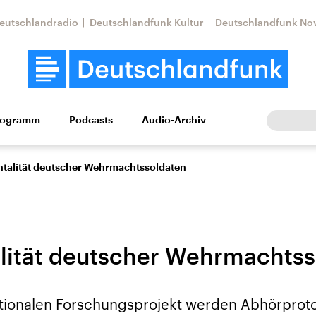
eutschlandradio
Deutschlandfunk Kultur
Deutschlandfunk No
rogramm
Podcasts
Audio-Archiv
Wirtschaft
Wissen
Kultur
Europa
Gesellschaf
ntalität deutscher Wehrmachtssoldaten
lität deutscher Wehrmachtss
Nahostkonflikt
Iran
ationalen Forschungsprojekt werden Abhörproto
le Beiträge,
Aktuelle Lage und
Aktuelle Lage und