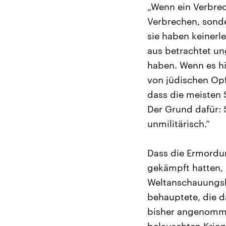
„Wenn ein Verbrech
Verbrechen, sonde
sie haben keinerl
aus betrachtet u
haben. Wenn es h
von jüdischen Opf
dass die meisten 
Der Grund dafür: 
unmilitärisch.“
Dass die Ermordung
gekämpft hatten, 
Weltanschauungskr
behauptete, die d
bisher angenomme