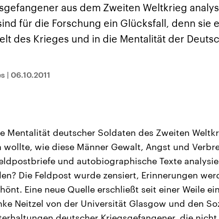
sen und
Hintergründe
Hintergründe
sgefangener aus dem Zweiten Weltkrieg analysi
Der Überfall der
Der Iran – seit der
rgründe
haftlich und
palästinensischen
Islamischen Revolu
nd für die Forschung ein Glücksfall, denn sie 
risch gehören die
Terrororganisation
1979 auch Islamisc
igten Staaten zu
Hamas im Oktober 2023
Republik Iran – ist e
Welt des Krieges und in die Mentalität der Deut
ächtigsten
auf Israel hat in der
von einem
n der Erde, mit
Region wieder die
Religionsführer auto
 Einfluss auf das
Gewalt entfacht. Israel
regierter Staat im 
le Weltgeschehen.
möchte die Hamas
Osten. Eine Feindsc
zerstören. Diese wird wie
zu Israel und zu de
es
|
06.10.2011
die Hisbollah im Libanon
ist fest in der
vom Iran unterstützt.
Staatsideologie
verankert.
e Mentalität deutscher Soldaten des Zweiten Weltkr
n wollte, wie diese Männer Gewalt, Angst und Verbre
Feldpostbriefe und autobiographische Texte analysier
llen? Die Feldpost wurde zensiert, Erinnerungen we
önt. Eine neue Quelle erschließt seit einer Weile e
nke Neitzel von der Universität Glasgow und den S
terhaltungen deutscher Kriegsgefangener, die nicht