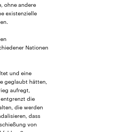
e, ohne andere
 existenzielle
den.
den
schiedener Nationen
ltet und eine
ie geglaubt hätten,
ieg aufregt,
entgrenzt die
lten, die werden
dalisieren, dass
Erschießung von