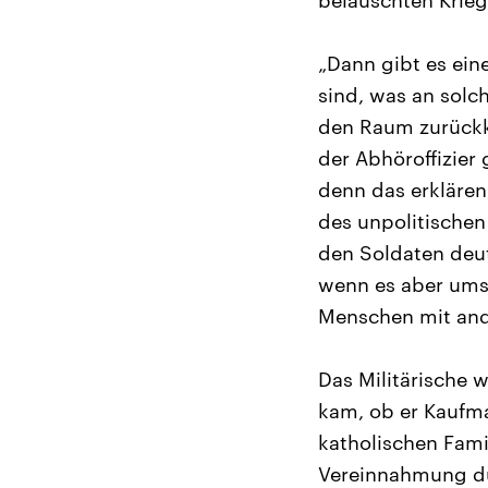
belauschten Krie
„Dann gibt es ein
sind, was an solch
den Raum zurückko
der Abhöroffizier 
denn das erklären
des unpolitischen
den Soldaten deut
wenn es aber ums 
Menschen mit ande
Das Militärische 
kam, ob er Kaufma
katholischen Fami
Vereinnahmung dur