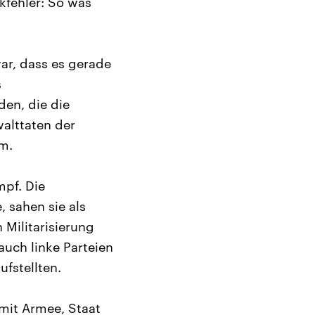
kfehler: So was
ar, dass es gerade
s
en, die die
walttaten der
m.
mpf. Die
 sahen sie als
 Militarisierung
auch linke Parteien
fstellten.
 mit Armee, Staat