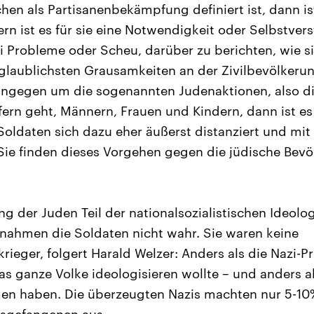
en als Partisanenbekämpfung definiert ist, dann ist 
rn ist es für sie eine Notwendigkeit oder Selbstver
ei Probleme oder Scheu, darüber zu berichten, wie s
nglaublichsten Grausamkeiten an der Zivilbevölker
ingegen um die sogenannten Judenaktionen, also d
ern geht, Männern, Frauen und Kindern, dann ist e
Soldaten sich dazu eher äußerst distanziert und mi
Sie finden dieses Vorgehen gegen die jüdische Bev
 der Juden Teil der nationalsozialistischen Ideologi
nahmen die Soldaten nicht wahr. Sie waren keine
ieger, folgert Harald Welzer: Anders als die Nazi-
as ganze Volke ideologisieren wollte – und anders al
n haben. Die überzeugten Nazis machten nur 5-10