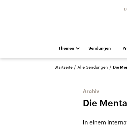
D
Themen
Sendungen
P
Die Nachrichten
Politik
/
/
Startseite
Alle Sendungen
Die Me
Hörspiel und Feature
Musik
Archiv
Die Menta
Landtagswahl Sachsen-
USA
In einem intern
Anhalt 2026
Aktuel