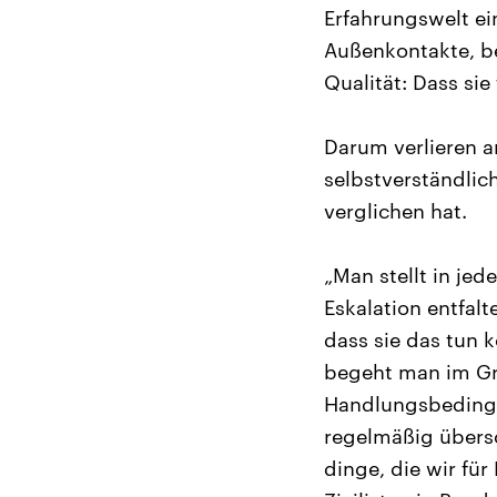
Erfahrungswelt ei
Außenkontakte, b
Qualität: Dass si
Darum verlieren 
selbstverständlic
verglichen hat.
„Man stellt in je
Eskalation entfalt
dass sie das tun 
begeht man im Gru
Handlungsbedingu
regelmäßig übersc
dinge, die wir fü