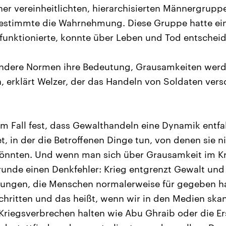
ner vereinheitlichten, hierarchisierten Männergrupp
estimmte die Wahrnehmung. Diese Gruppe hatte eine
e funktionierte, konnte über Leben und Tod entschei
andere Normen ihre Bedeutung, Grausamkeiten wer
h, erklärt Welzer, der das Handeln von Soldaten ver
dem Fall fest, dass Gewalthandeln eine Dynamik entfa
et, in der die Betroffenen Dinge tun, von denen sie n
könnten. Und wenn man sich über Grausamkeit im Kr
nde einen Denkfehler: Krieg entgrenzt Gewalt und 
ngen, die Menschen normalerweise für gegeben ha
hritten und das heißt, wenn wir in den Medien skan
r Kriegsverbrechen halten wie Abu Ghraib oder die 