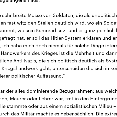
gsgefangenen aus.
e sehr breite Masse von Soldaten, die als unpolitisc
en fast witzigen Stellen deutlich wird, wo ein Sold
mmt, wo sein Kamerad sitzt und er ganz peinlich be
gefragt hat, er soll das Hitler-System erklären und er
, ich habe mich doch niemals für solche Dinge inter
 Handwerkers des Krieges ist die Mehrheit und dann
liche Anti-Nazis, die sich politisch deutlich als Sy
Kriegshandwerk geht, unterscheiden die sich in ke
rer politischer Auffassung.“
war der alles dominierende Bezugsrahmen: aus welc
nn, Maurer oder Lehrer war, trat in den Hintergrund
lie stammte oder aus einem sozialistischen Milieu – 
ch das Militär machte es nebensächlich. Die extre