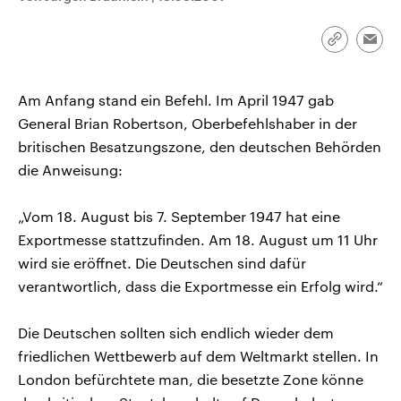
CDU, SPD und FDP regiert.-
aktuelle Weltgeschehen.
Umfragen, Prognosen,
Wahlprogramme, aktuelle Berichte
Link
Emai
Sendungen
Programm
Podcasts
und Hintergründe zu den Parteien
kopieren/te
und Kandidaten der anstehenden
Wahl.
Am Anfang stand ein Befehl. Im April 1947 gab
Audio-Archiv
General Brian Robertson, Oberbefehlshaber in der
britischen Besatzungszone, den deutschen Behörden
die Anweisung:
„Vom 18. August bis 7. September 1947 hat eine
Exportmesse stattzufinden. Am 18. August um 11 Uhr
wird sie eröffnet. Die Deutschen sind dafür
verantwortlich, dass die Exportmesse ein Erfolg wird.“
Die Deutschen sollten sich endlich wieder dem
friedlichen Wettbewerb auf dem Weltmarkt stellen. In
London befürchtete man, die besetzte Zone könne