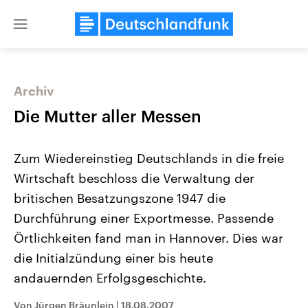
Close
menu
Archiv
Themen
Die Mutter aller Messen
Zum Wiedereinstieg Deutschlands in die freie
Wirtschaft beschloss die Verwaltung der
britischen Besatzungszone 1947 die
Durchführung einer Exportmesse. Passende
Örtlichkeiten fand man in Hannover. Dies war
Landtagswahl Sachsen-Anhalt
USA
2026
Aktuelle Beiträge, Analys
die Initialzündung einer bis heute
Alle Informationen
Hintergründe
Sachsen-Anhalt wählt am 6.
Wirtschaftlich und militäri
andauernden Erfolgsgeschichte.
September 2026 einen neuen
gehören die Vereinigten S
Landtag. Seit 2021 wird das
den mächtigsten Ländern 
Von Jürgen Bräunlein
|
18.08.2007
Bundesland von einer Koalition aus
mit großem Einfluss auf d