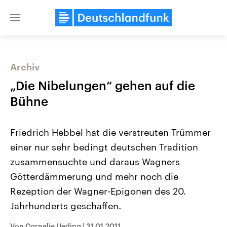
Close
menu
Archiv
Themen
„Die Nibelungen“ gehen auf die
Bühne
Friedrich Hebbel hat die verstreuten Trümmer
einer nur sehr bedingt deutschen Tradition
zusammensuchte und daraus Wagners
Götterdämmerung und mehr noch die
Landtagswahl Sachsen-Anhalt
USA
2026
Aktuelle Beiträge, Analys
Rezeption der Wagner-Epigonen des 20.
Alle Informationen
Hintergründe
Sachsen-Anhalt wählt am 6.
Wirtschaftlich und militäri
Jahrhunderts geschaffen.
September 2026 einen neuen
gehören die Vereinigten S
Landtag. Seit 2021 wird das
den mächtigsten Ländern 
Bundesland von einer Koalition aus
mit großem Einfluss auf d
Von Cornelie Ueding
|
31.01.2011