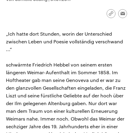
CDU, SPD und FDP regiert.-
aktuelle Weltgeschehen.
Umfragen, Prognosen,
Wahlprogramme, aktuelle Berichte
Link
Emai
Sendungen
Programm
Podcasts
und Hintergründe zu den Parteien
kopieren/te
und Kandidaten der anstehenden
Wahl.
Audio-Archiv
„Ich hatte dort Stunden, worin der Unterschied
zwischen Leben und Poesie vollständig verschwand
...“
schwärmte Friedrich Hebbel von seinem ersten
längeren Weimar-Aufenthalt im Sommer 1858. Im
Hoftheater gab man seine Genoveva und er war zu
den glanzvollen Gesellschaften eingeladen, die Franz
Liszt und seine fürstliche Geliebte auf der hoch über
der Ilm gelegenen Altenburg gaben. Nur dort war
man dem Traum von einer kulturellen Erneuerung
Weimars nahe. Immer noch. Obwohl das Weimar der
sechziger Jahre des 19. Jahrhunderts eher in einer