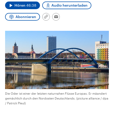
CDU, SPD und FDP regiert.-
aktuelle Weltgeschehen.
Hören
46:38
Audio herunterladen
Umfragen, Prognosen,
Wahlprogramme, aktuelle Berichte
Sendungen
Programm
Podcasts
und Hintergründe zu den Parteien
Abonnieren
Link
Email
und Kandidaten der anstehenden
kopieren/teilen
Wahl.
Audio-Archiv
Die Oder ist einer der letzten naturnahen Flüsse Europas. Er mäandert
gemächlich durch den Nordosten Deutschlands. (picture alliance / dpa
/ Patrick Pleul)