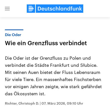
Close
menu
Die Oder
Themen
Wie ein Grenzfluss verbindet
Die Oder ist der Grenzfluss zu Polen und
verbindet die Städte Frankfurt und Słubice.
Mit seinen Auen bietet der Fluss Lebensraum
für viele Tiere. Ein massenhaftes Fischsterben
vor einigen Jahren zeigte, wie stark gefährdet
Landtagswahl Sachsen-Anhalt
USA
2026
Aktuelle Beiträge, Analys
das Ökosystem ist.
Alle Informationen
Hintergründe
Sachsen-Anhalt wählt am 6.
Wirtschaftlich und militäri
September 2026 einen neuen
gehören die Vereinigten S
Richter, Christoph D.
|
07. März 2026, 09:10 Uhr
Landtag. Seit 2021 wird das
den mächtigsten Ländern 
Bundesland von einer Koalition aus
mit großem Einfluss auf d