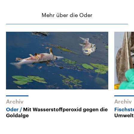
Mehr über die Oder
Archiv
Archiv
Oder
Mit Wasserstoffperoxid gegen die
Fischst
Goldalge
Umwelt