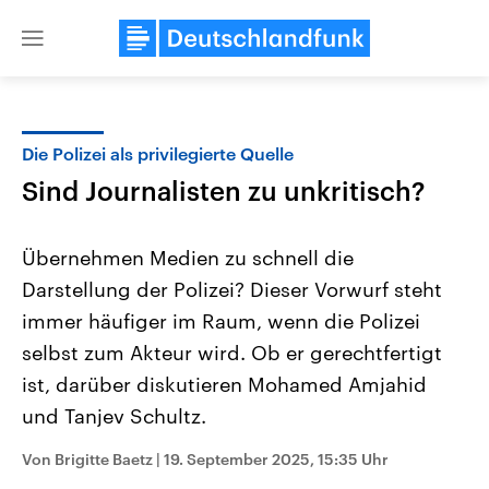
Close
menu
Die Polizei als privilegierte Quelle
Themen
Sind Journalisten zu unkritisch?
Übernehmen Medien zu schnell die
Darstellung der Polizei? Dieser Vorwurf steht
immer häufiger im Raum, wenn die Polizei
selbst zum Akteur wird. Ob er gerechtfertigt
ist, darüber diskutieren Mohamed Amjahid
Landtagswahl Sachsen-Anhalt
USA
2026
Aktuelle Beiträge, Analys
und Tanjev Schultz.
Alle Informationen
Hintergründe
Sachsen-Anhalt wählt am 6.
Wirtschaftlich und militäri
September 2026 einen neuen
gehören die Vereinigten S
Von Brigitte Baetz
|
19. September 2025, 15:35 Uhr
Landtag. Seit 2021 wird das
den mächtigsten Ländern 
Bundesland von einer Koalition aus
mit großem Einfluss auf d