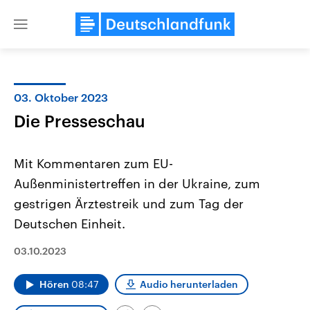
Close
menu
03. Oktober 2023
Themen
Die Presseschau
Mit Kommentaren zum EU-
Außenministertreffen in der Ukraine, zum
gestrigen Ärztestreik und zum Tag der
Deutschen Einheit.
Landtagswahl Sachsen-Anhalt
USA
03.10.2023
2026
Aktuelle Beiträge, Analys
Alle Informationen
Hintergründe
Sachsen-Anhalt wählt am 6.
Wirtschaftlich und militäri
Hören
08:47
Audio herunterladen
September 2026 einen neuen
gehören die Vereinigten S
Landtag. Seit 2021 wird das
den mächtigsten Ländern 
Bundesland von einer Koalition aus
mit großem Einfluss auf d