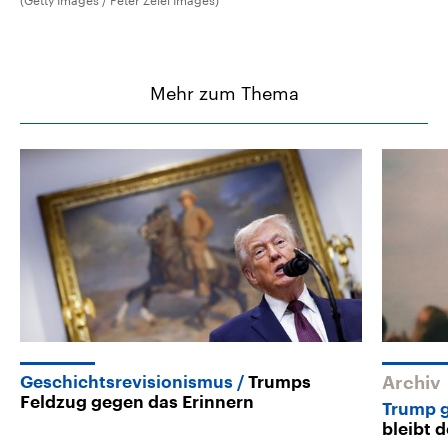
(Getty Images / Peter Zelei Images)
Mehr zum Thema
Geschichtsrevisionismus
Trumps
Archiv
Feldzug gegen das Erinnern
Trump g
bleibt 