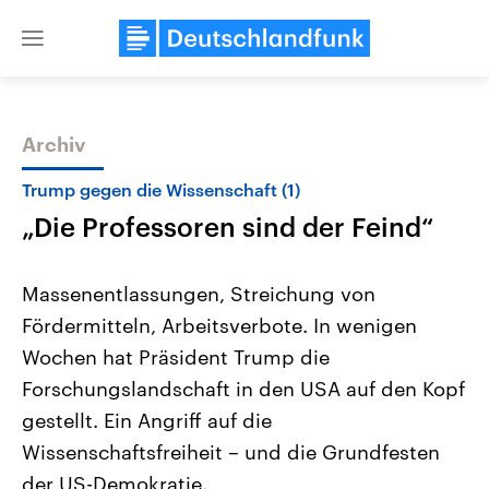
Close
menu
Archiv
Themen
Trump gegen die Wissenschaft (1)
„Die Professoren sind der Feind“
Massenentlassungen, Streichung von
Fördermitteln, Arbeitsverbote. In wenigen
Wochen hat Präsident Trump die
Landtagswahl Sachsen-Anhalt
USA
Forschungslandschaft in den USA auf den Kopf
2026
Aktuelle Beiträge, Analys
Alle Informationen
gestellt. Ein Angriff auf die
Hintergründe
Sachsen-Anhalt wählt am 6.
Wirtschaftlich und militäri
Wissenschaftsfreiheit – und die Grundfesten
September 2026 einen neuen
gehören die Vereinigten S
Landtag. Seit 2021 wird das
den mächtigsten Ländern 
der US-Demokratie.
Bundesland von einer Koalition aus
mit großem Einfluss auf d