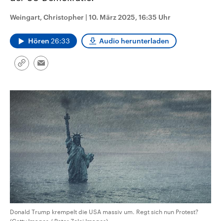
CDU, SPD und FDP regiert.-
aktuelle Weltgeschehen.
Umfragen, Prognosen,
Weingart, Christopher
|
10. März 2025, 16:35 Uhr
Wahlprogramme, aktuelle Berichte
Sendungen
Programm
Podcasts
und Hintergründe zu den Parteien
und Kandidaten der anstehenden
Hören
26:33
Audio herunterladen
Wahl.
Audio-Archiv
Link
Email
kopieren/teilen
Donald Trump krempelt die USA massiv um. Regt sich nun Protest?