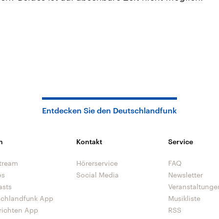
Entdecken Sie den Deutschlandfunk
n
Kontakt
Service
tream
Hörerservice
FAQ
os
Social Media
Newsletter
asts
Veranstaltunge
schlandfunk App
Musikliste
richten App
RSS