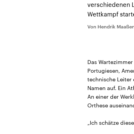
Analysen und
Hinte
verschiedenen L
Der Üb
Hintergründe
Wirtschaftlich und
paläs
Wettkampf start
militärisch gehören die
Terror
Vereinigten Staaten zu
Hamas
den mächtigsten
auf Is
Von Hendrik Maaße
Ländern der Erde, mit
Regio
großem Einfluss auf das
Gewalt
aktuelle Weltgeschehen.
möcht
zerstö
die Hi
vom Ir
Das Wartezimmer i
Portugiesen, Amer
technische Leiter
Namen auf. Ein Ath
An einer der Wer
Orthese auseinande
„Ich schätze diese