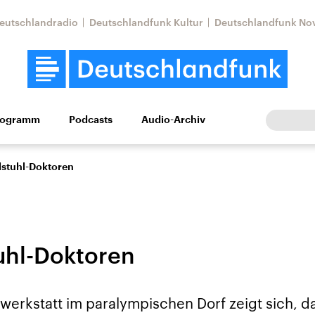
eutschlandradio
Deutschlandfunk Kultur
Deutschlandfunk No
rogramm
Podcasts
Audio-Archiv
Wirtschaft
Wissen
Kultur
Europa
Gesellschaf
lstuhl-Doktoren
tuhl-Doktoren
tkonflikt
Iran
Faktenchecks
werkstatt im paralympischen Dorf zeigt sich, d
In unseren Faktenc
lle Lage und
Aktuelle Lage und