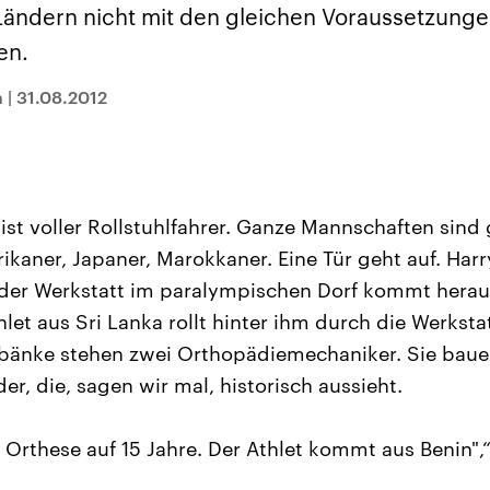
und im TikTok-Kana
rgründe
Hintergründe
ändern nicht mit den gleichen Voraussetzunge
erfall der
Der Iran – seit der
„Moment mal“
tinensischen
Islamischen Revolution
überprüfen wir viral
en.
organisation
1979 auch Islamische
Behauptungen auf i
 im Oktober 2023
Republik Iran – ist ein
Wahrheitsgehalt. W
rael hat in der
von einem
kommt eine Aussag
n
|
31.08.2012
n wieder die
Religionsführer autoritär
Was ist falsch, was
 entfacht. Israel
regierter Staat im Nahen
stimmt? Was kann b
e die Hamas
Osten. Eine Feindschaft
werden – und was is
ren. Diese wird wie
zu Israel und zu den USA
eine Lüge? Kurz.
sbollah im Libanon
ist fest in der
Einordnend.
an unterstützt.
Staatsideologie
Transparent.
verankert.
st voller Rollstuhlfahrer. Ganze Mannschaften sin
ikaner, Japaner, Marokkaner. Eine Tür geht auf. Harr
 der Werkstatt im paralympischen Dorf kommt herau
let aus Sri Lanka rollt hinter ihm durch die Werkstat
kbänke stehen zwei Orthopädiemechaniker. Sie baue
r, die, sagen wir mal, historisch aussieht.
 Orthese auf 15 Jahre. Der Athlet kommt aus Benin",