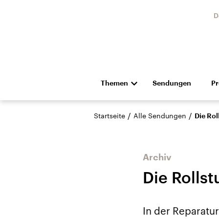
D
Themen
Sendungen
P
Die Nachrichten
Politik
/
/
Startseite
Alle Sendungen
Die Rol
Hörspiel und Feature
Musik
Archiv
Die Rolls
USA
Nahos
In der Reparatur
Aktuelle Beiträge,
Aktue