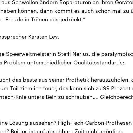
 aus Schwellenländern Reparaturen an ihren Geräten
t haben können, dann kommt es auch schon mal zu 
d Freude in Tränen ausgedrückt.“
ssprecher Karsten Ley.
e Speerweltmeisterin Steffi Nerius, die paralympisc
das Problem unterschiedlicher Qualitätsstandards:
sucht das beste aus seiner Prothetik herauszuholen, 
um Teil ziemlich teuer, das kann sich zu 99 Prozent n
htech-Knie unters Bein zu schrauben…. Gleichberechti
eine Lösung aussehen? High-Tech-Carbon-Prothesen
en? Beides ist auf absehbare Zeit nicht möglich.