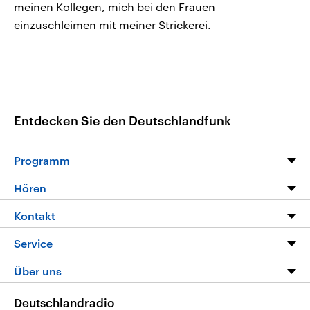
meinen Kollegen, mich bei den Frauen
einzuschleimen mit meiner Strickerei.
Entdecken Sie den Deutschlandfunk
Programm
Programm
Hören
Alle Sendungen
Livestream
Kontakt
Die Nachrichten
Audios
Hörerservice
Service
Nachrichtenleicht
Podcasts
Social Media
FAQ
Über uns
Neue Beiträge auf dlf.de
Deutschlandfunk App
Newsletter
Deutschlandradio
Themen-Schwerpunkte
Nachrichten App
Deutschlandradio