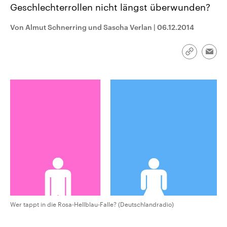
Geschlechterrollen nicht längst überwunden?
CDU, SPD und FDP regiert.-
aktuelle Weltgeschehen.
Umfragen, Prognosen,
Wahlprogramme, aktuelle Berichte
Von Almut Schnerring und Sascha Verlan
|
06.12.2014
Sendungen
Programm
Podcasts
und Hintergründe zu den Parteien
und Kandidaten der anstehenden
Wahl.
Link
Audio-Archiv
Emai
kopieren/te
Wer tappt in die Rosa-Hellblau-Falle? (Deutschlandradio)