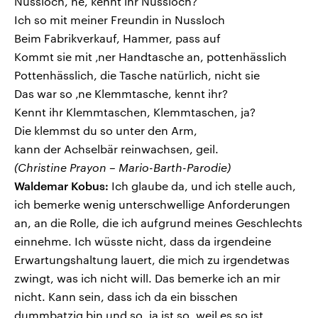
Nussloch, ne, kennt ihr Nussloch?
Ich so mit meiner Freundin in Nussloch
Beim Fabrikverkauf, Hammer, pass auf
Kommt sie mit ‚ner Handtasche an, pottenhässlich
Pottenhässlich, die Tasche natürlich, nicht sie
Das war so ‚ne Klemmtasche, kennt ihr?
Kennt ihr Klemmtaschen, Klemmtaschen, ja?
Die klemmst du so unter den Arm,
kann der Achselbär reinwachsen, geil.
(Christine Prayon – Mario-Barth-Parodie)
Waldemar Kobus:
Ich glaube da, und ich stelle auch,
ich bemerke wenig unterschwellige Anforderungen
an, an die Rolle, die ich aufgrund meines Geschlechts
einnehme. Ich wüsste nicht, dass da irgendeine
Erwartungshaltung lauert, die mich zu irgendetwas
zwingt, was ich nicht will. Das bemerke ich an mir
nicht. Kann sein, dass ich da ein bisschen
dummbatzig bin und so, ja ist so, weil es so ist,