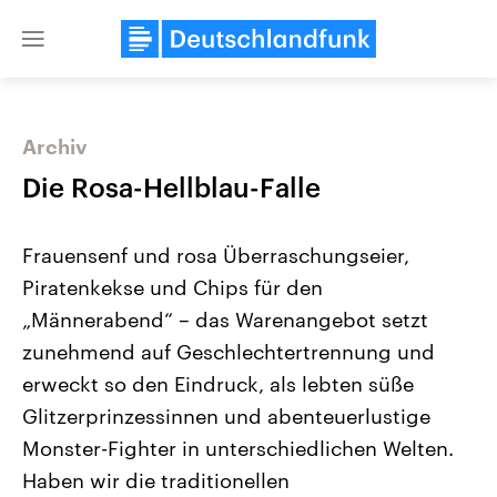
Close
menu
Archiv
Themen
Die Rosa-Hellblau-Falle
Frauensenf und rosa Überraschungseier,
Piratenkekse und Chips für den
„Männerabend“ – das Warenangebot setzt
zunehmend auf Geschlechtertrennung und
erweckt so den Eindruck, als lebten süße
Landtagswahl Sachsen-Anhalt
USA
2026
Aktuelle Beiträge, Analys
Glitzerprinzessinnen und abenteuerlustige
Alle Informationen
Hintergründe
Sachsen-Anhalt wählt am 6.
Wirtschaftlich und militäri
Monster-Fighter in unterschiedlichen Welten.
September 2026 einen neuen
gehören die Vereinigten S
Landtag. Seit 2021 wird das
den mächtigsten Ländern 
Haben wir die traditionellen
Bundesland von einer Koalition aus
mit großem Einfluss auf d