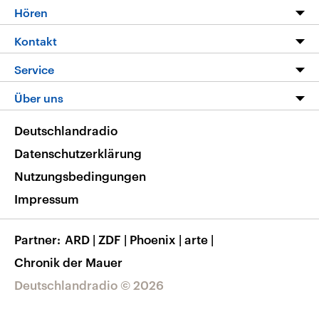
Programm
Hören
Alle Sendungen
Livestream
Kontakt
Die Nachrichten
Audios
Hörerservice
Service
Nachrichtenleicht
Podcasts
Social Media
FAQ
Über uns
Neue Beiträge auf dlf.de
Deutschlandfunk App
Newsletter
Deutschlandradio
Themen-Schwerpunkte
Nachrichten App
Deutschlandradio
Veranstaltungen
Presse
Frequenzen
Datenschutzerklärung
Musikliste
Ausbildung und Karriere
Nutzungsbedingungen
RSS
Transparenz
Impressum
Korrekturen
Barrierefreiheit
Partner
ARD
|
ZDF
|
Phoenix
|
arte
|
Chronik der Mauer
Deutschlandradio © 2026