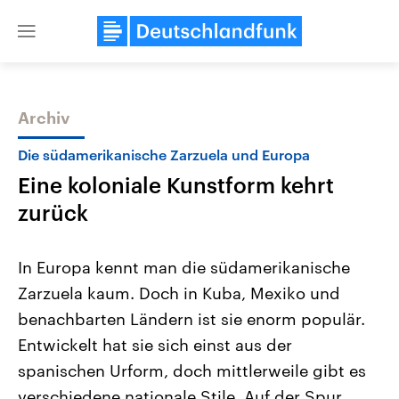
Close
menu
Archiv
Themen
Die südamerikanische Zarzuela und Europa
Eine koloniale Kunstform kehrt
zurück
In Europa kennt man die südamerikanische
Zarzuela kaum. Doch in Kuba, Mexiko und
Landtagswahl Sachsen-Anhalt
USA
benachbarten Ländern ist sie enorm populär.
2026
Aktuelle Beiträge, Analys
Alle Informationen
Hintergründe
Entwickelt hat sie sich einst aus der
Sachsen-Anhalt wählt am 6.
Wirtschaftlich und militäri
September 2026 einen neuen
gehören die Vereinigten S
spanischen Urform, doch mittlerweile gibt es
Landtag. Seit 2021 wird das
den mächtigsten Ländern 
verschiedene nationale Stile. Auf der Spur
Bundesland von einer Koalition aus
mit großem Einfluss auf d