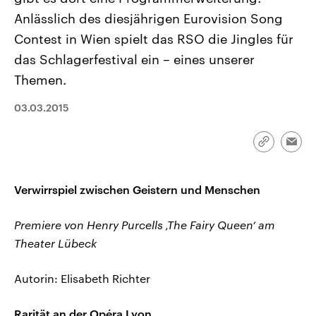
CDU, SPD und FDP regiert.-
aktuelle Weltgeschehen.
Anlässlich des diesjährigen Eurovision Song
Umfragen, Prognosen,
Wahlprogramme, aktuelle Berichte
Contest in Wien spielt das RSO die Jingles für
Sendungen
Programm
Podcasts
und Hintergründe zu den Parteien
und Kandidaten der anstehenden
das Schlagerfestival ein – eines unserer
Wahl.
Themen.
Audio-Archiv
03.03.2015
Link
Emai
kopieren/te
Verwirrspiel zwischen Geistern und Menschen
Premiere von Henry Purcells ‚The Fairy Queen‘ am
Theater Lübeck
Autorin: Elisabeth Richter
Rarität an der Opéra Lyon