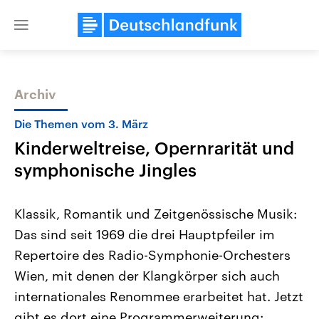
Close
menu
Archiv
Themen
Die Themen vom 3. März
Kinderweltreise, Opernrarität und
symphonische Jingles
Klassik, Romantik und Zeitgenössische Musik:
Das sind seit 1969 die drei Hauptpfeiler im
Landtagswahl Sachsen-Anhalt
USA
Repertoire des Radio-Symphonie-Orchesters
2026
Aktuelle Beiträge, Analys
Alle Informationen
Hintergründe
Wien, mit denen der Klangkörper sich auch
Sachsen-Anhalt wählt am 6.
Wirtschaftlich und militäri
September 2026 einen neuen
gehören die Vereinigten S
internationales Renommee erarbeitet hat. Jetzt
Landtag. Seit 2021 wird das
den mächtigsten Ländern 
gibt es dort eine Programmerweiterung:
Bundesland von einer Koalition aus
mit großem Einfluss auf d