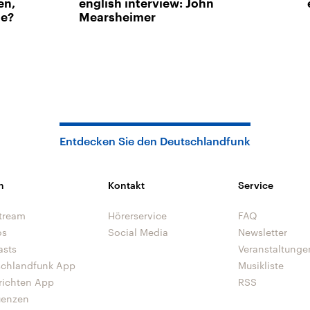
en,
english interview: John
ne?
Mearsheimer
Entdecken Sie den Deutschlandfunk
n
Kontakt
Service
tream
Hörerservice
FAQ
os
Social Media
Newsletter
asts
Veranstaltunge
schlandfunk App
Musikliste
richten App
RSS
uenzen