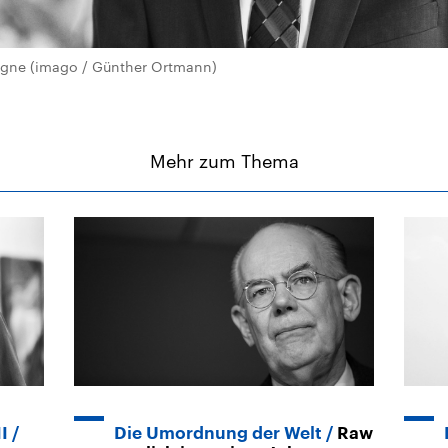
agne (imago / Günther Ortmann)
Mehr zum Thema
I
Die Umordnung der Welt
Raw