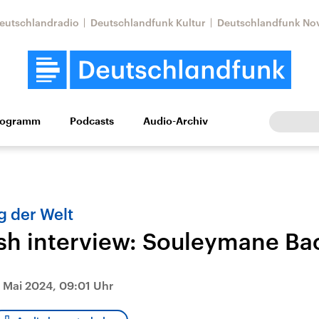
eutschlandradio
Deutschlandfunk Kultur
Deutschlandfunk No
rogramm
Podcasts
Audio-Archiv
Wirtschaft
Wissen
Kultur
Europa
Gesellschaf
 der Welt
sh interview: Souleymane Ba
. Mai 2024, 09:01 Uhr
Nahostkonflikt
Iran
le Beiträge,
Aktuelle Lage und
Aktuelle Lage und