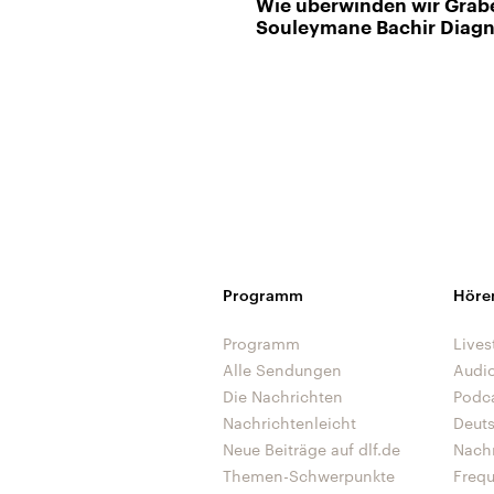
Wie überwinden wir Gräb
Souleymane Bachir Diag
Programm
Höre
Programm
Lives
Alle Sendungen
Audi
Die Nachrichten
Podc
Nachrichtenleicht
Deut
Neue Beiträge auf dlf.de
Nach
Themen-Schwerpunkte
Freq