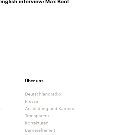
english interview: Max Boot
Über uns
Deutschlandradio
Presse
n
Ausbildung und Karriere
Transparenz
Korrekturen
Barrierefreiheit