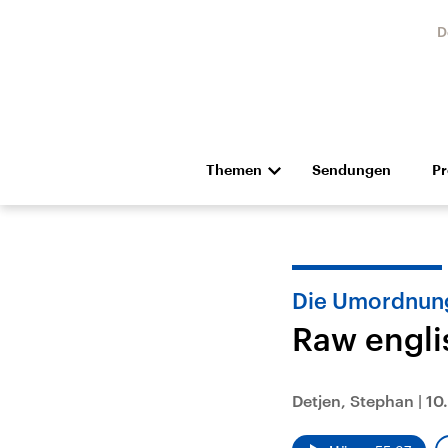
D
Themen
Sendungen
P
Die Nachrichten
Politik
Hörspiel und Feature
Musik
Die Umordnung
Raw engli
Detjen, Stephan
|
10
Landtagswahl Sachsen-
USA
Anhalt 2026
Aktuel