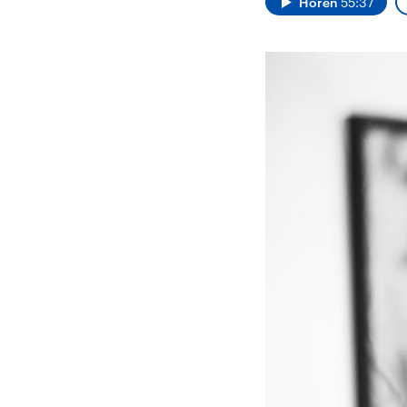
Hören
55:37
Alle Informationen
Analy
Sachsen-Anhalt wählt
Hinte
am 6. September 2026
Wirtsc
einen neuen Landtag.
militä
Seit 2021 wird das
Verein
Bundesland von einer
den m
Koalition aus CDU, SPD
Länder
und FDP regiert.-
großem
Umfragen, Prognosen,
aktuel
Wahlprogramme,
aktuelle Berichte und
Hintergründe zu den
Parteien und Kandidaten
der anstehenden Wahl.