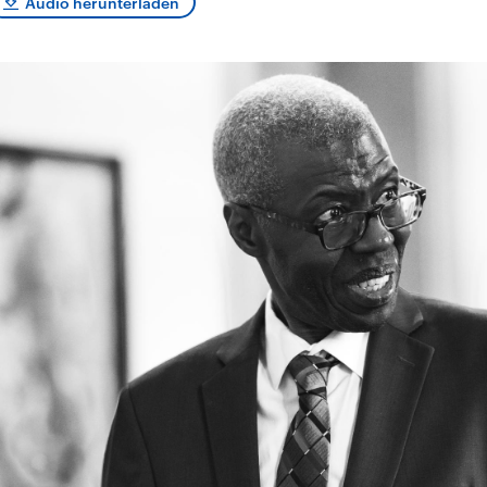
Audio herunterladen
sen und
Hintergründe
Hintergründe
Der Überfall der
Der Iran – seit der
rgründe
haftlich und
palästinensischen
Islamischen Revolu
risch gehören die
Terrororganisation
1979 auch Islamisc
igten Staaten zu
Hamas im Oktober 2023
Republik Iran – ist e
ächtigsten
auf Israel hat in der
von einem
n der Erde, mit
Region wieder die
Religionsführer auto
 Einfluss auf das
Gewalt entfacht. Israel
regierter Staat im 
le Weltgeschehen.
möchte die Hamas
Osten. Eine Feindsc
zerstören. Diese wird wie
zu Israel und zu de
die Hisbollah im Libanon
ist fest in der
vom Iran unterstützt.
Staatsideologie
verankert.