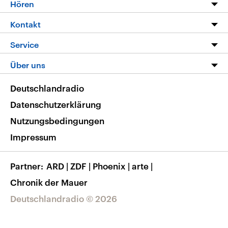
Programm
Hören
Alle Sendungen
Livestream
Kontakt
Die Nachrichten
Audios
Hörerservice
Service
Nachrichtenleicht
Podcasts
Social Media
FAQ
Über uns
Neue Beiträge auf dlf.de
Deutschlandfunk App
Newsletter
Deutschlandradio
Themen-Schwerpunkte
Nachrichten App
Deutschlandradio
Veranstaltungen
Presse
Frequenzen
Datenschutzerklärung
Musikliste
Ausbildung und Karriere
Nutzungsbedingungen
RSS
Transparenz
Impressum
Korrekturen
Barrierefreiheit
Partner
ARD
|
ZDF
|
Phoenix
|
arte
|
Chronik der Mauer
Deutschlandradio © 2026