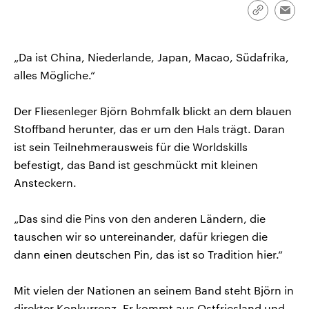
CDU, SPD und FDP regiert.-
aktuelle Weltgeschehen.
Link
Emai
Umfragen, Prognosen,
kopieren/te
Wahlprogramme, aktuelle Berichte
Sendungen
Programm
Podcasts
und Hintergründe zu den Parteien
und Kandidaten der anstehenden
„Da ist China, Niederlande, Japan, Macao, Südafrika,
Wahl.
alles Mögliche.“
Audio-Archiv
Der Fliesenleger Björn Bohmfalk blickt an dem blauen
Stoffband herunter, das er um den Hals trägt. Daran
ist sein Teilnehmerausweis für die Worldskills
befestigt, das Band ist geschmückt mit kleinen
Ansteckern.
„Das sind die Pins von den anderen Ländern, die
tauschen wir so untereinander, dafür kriegen die
dann einen deutschen Pin, das ist so Tradition hier.“
Mit vielen der Nationen an seinem Band steht Björn in
direkter Konkurrenz. Er kommt aus Ostfriesland und