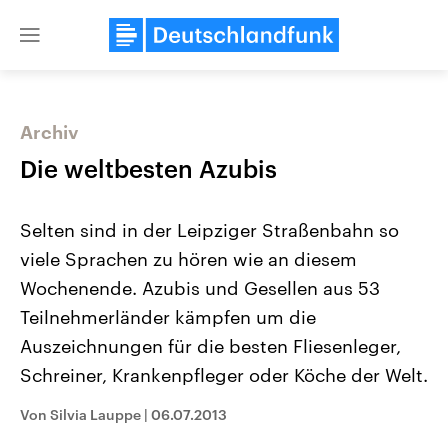
Close
menu
Archiv
Themen
Die weltbesten Azubis
Selten sind in der Leipziger Straßenbahn so
viele Sprachen zu hören wie an diesem
Wochenende. Azubis und Gesellen aus 53
Teilnehmerländer kämpfen um die
Auszeichnungen für die besten Fliesenleger,
Landtagswahl Sachsen-Anhalt
USA
2026
Aktuelle Beiträge, Analys
Schreiner, Krankenpfleger oder Köche der Welt.
Alle Informationen
Hintergründe
Sachsen-Anhalt wählt am 6.
Wirtschaftlich und militäri
September 2026 einen neuen
gehören die Vereinigten S
Von Silvia Lauppe
|
06.07.2013
Landtag. Seit 2021 wird das
den mächtigsten Ländern 
Bundesland von einer Koalition aus
mit großem Einfluss auf d