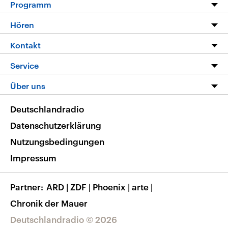
Programm
Programm
Hören
Alle Sendungen
Livestream
Kontakt
Die Nachrichten
Audios
Hörerservice
Service
Nachrichtenleicht
Podcasts
Social Media
FAQ
Über uns
Neue Beiträge auf dlf.de
Deutschlandfunk App
Newsletter
Deutschlandradio
Themen-Schwerpunkte
Nachrichten App
Deutschlandradio
Veranstaltungen
Presse
Frequenzen
Datenschutzerklärung
Musikliste
Ausbildung und Karriere
Nutzungsbedingungen
RSS
Transparenz
Impressum
Korrekturen
Barrierefreiheit
Partner
ARD
|
ZDF
|
Phoenix
|
arte
|
Chronik der Mauer
Deutschlandradio © 2026