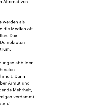
n Alternativen
e werden als
n die Medien oft
llen. Das
e Demokraten
ktrum.
inungen abbilden.
chmalen
hrheit. Denn
 über Armut und
igende Mehrheit,
hweigen verdammt
ern.“