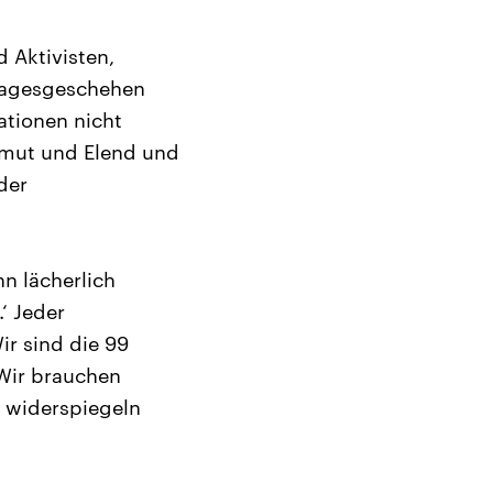
 Aktivisten,
 Tagesgeschehen
ationen nicht
Armut und Elend und
der
n lächerlich
‘ Jeder
r sind die 99
 Wir brauchen
 widerspiegeln