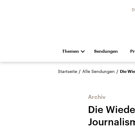
D
Themen
Sendungen
P
Die Nachrichten
Politik
/
/
Startseite
Alle Sendungen
Die Wi
Hörspiel und Feature
Musik
Archiv
Die Wiede
Journalis
Landtagswahl Sachsen-
USA
Anhalt 2026
Aktuel