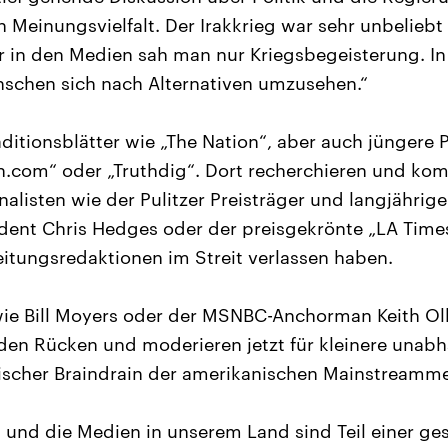
n Meinungsvielfalt. Der Irakkrieg war sehr unbeliebt
 in den Medien sah man nur Kriegsbegeisterung. In 
schen sich nach Alternativen umzusehen.“
aditionsblätter wie „The Nation“, aber auch jüngere 
n.com“ oder „Truthdig“. Dort recherchieren und ko
alisten wie der Pulitzer Preisträger und langjährig
dent Chris Hedges oder der preisgekrönte „LA Time
Zeitungsredaktionen im Streit verlassen haben.
ie Bill Moyers oder der MSNBC-Anchorman Keith O
en Rücken und moderieren jetzt für kleinere unab
stischer Braindrain der amerikanischen Mainstreamm
 und die Medien in unserem Land sind Teil einer ges