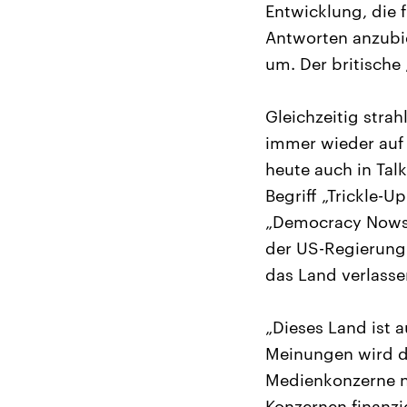
Entwicklung, die 
Antworten anzubie
um. Der britische 
Gleichzeitig str
immer wieder auf 
heute auch in Tal
Begriff „Trickle-
„Democracy Nows“
der US-Regierung 
das Land verlass
„Dieses Land ist a
Meinungen wird de
Medienkonzerne nu
Konzernen finanzi