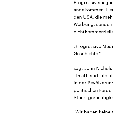
Progressiv ausger
angekommen. Heute
den USA, die mehr
Werbung, sondern
nichtkommerzielle
„Progressive Medi
Geschichte.“
sagt John Nichols
„Death and Life o
in der Bevölkeru
politischen Forde
Steuergerechtigke
„Wir haben keine 