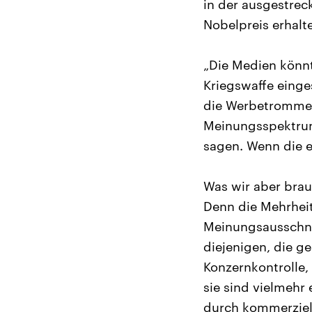
in der ausgestrec
Nobelpreis erhalt
„Die Medien könnt
Kriegswaffe einge
die Werbetrommel 
Meinungsspektrum
sagen. Wenn die e
Was wir aber brau
Denn die Mehrhei
Meinungsausschni
diejenigen, die g
Konzernkontrolle,
sie sind vielmeh
durch kommerziel