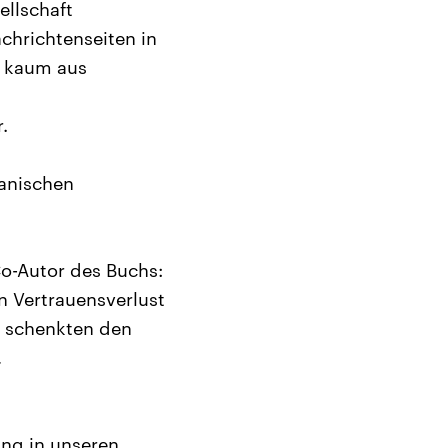
ellschaft
chrichtenseiten in
h kaum aus
d
.
kanischen
o-Autor des Buchs:
n Vertrauensverlust
n schenkten den
,
ung in unseren