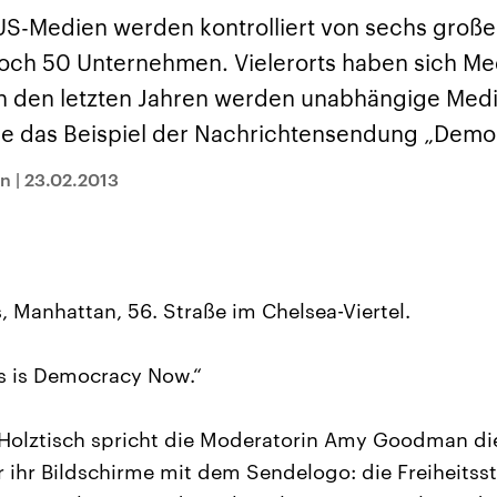
sen und
Hintergründe
Hintergründe
Der Überfall der
Der Iran – seit der
rgründe
US-Medien werden kontrolliert von sechs groß
haftlich und
palästinensischen
Islamischen Revolu
risch gehören die
Terrororganisation
1979 auch Islamisc
noch 50 Unternehmen. Vielerorts haben sich 
igten Staaten zu
Hamas im Oktober 2023
Republik Iran – ist e
ächtigsten
auf Israel hat in der
von einem
in den letzten Jahren werden unabhängige Med
n der Erde, mit
Region wieder die
Religionsführer auto
 Einfluss auf das
Gewalt entfacht. Israel
regierter Staat im 
wie das Beispiel der Nachrichtensendung „Demo
le Weltgeschehen.
möchte die Hamas
Osten. Eine Feindsc
zerstören. Diese wird wie
zu Israel und zu de
nn
|
23.02.2013
die Hisbollah im Libanon
ist fest in der
vom Iran unterstützt.
Staatsideologie
verankert.
 Manhattan, 56. Straße im Chelsea-Viertel.
is is Democracy Now.“
Holztisch spricht die Moderatorin Amy Goodman die
r ihr Bildschirme mit dem Sendelogo: die Freiheitsst