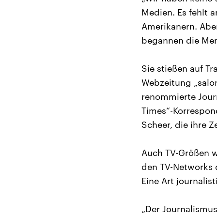
Medien. Es fehlt a
Amerikanern. Aber
begannen die Men
Sie stießen auf Tr
Webzeitung „salo
renommierte Journ
Times“-Korrespon
Scheer, die ihre 
Auch TV-Größen w
den TV-Networks d
Eine Art journali
„Der Journalismus