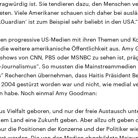
fragwürdig ist. Sie tendieren dazu, den Menschen ve
ten. Viele Amerikaner schauen sich daher bei ausl
‚Guardian‘ ist zum Beispiel sehr beliebt in den USA.“
ahlen progressive US-Medien mit ihren Themen und
die weitere amerikanische Öffentlichkeit aus. Amy
kshows von CNN, PBS oder MSNBC zu sehen ist, prä
Up-Journalismus“. So mussten die Mainstreammedien 
 Recherchen übernehmen, dass Haitis Präsident Ber
2004 gestürzt worden war und nicht, wie medial verl
en habe. Noch einmal Amy Goodman:
us Vielfalt geboren, und nur der freie Austausch unt
m Land eine Zukunft geben. Aber allzu oft geben 
r die Positionen der Konzerne und der Politiker wie
ert werden. Die von den Medien abgebildete Meinun