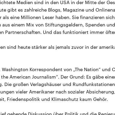
ichtete Medien sind in den USA in der Mitte der Ges
 gibt es zahlreiche Blogs, Magazine und Onlinena
 als eine Millionen Leser haben. Sie finanzieren sic
 aus einem Mix von Stiftungsgeldern, Spenden un
n Partnerschaften. Und das funktioniert immer öfter
en sind heute stärker als jemals zuvor in der ameri
, Washington Korrespondent von „The Nation“ und C
f the American Journalism“. Der Grund: Es gäbe eine
ng. Die großen Verlagshäuser und Rundfunkstatione
rungen vieler Amerikaner nach sozialer Absicherung
it, Friedenspolitik und Klimaschutz kaum Gehör.
tief gehende Diskussion über Politik und die Regier