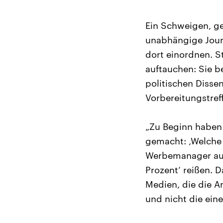
Ein Schweigen, ge
unabhängige Journ
dort einordnen. S
auftauchen: Sie b
politischen Diss
Vorbereitungstre
„Zu Beginn haben 
gemacht: ‚Welche 
Werbemanager auf
Prozent‘ reißen. 
Medien, die die A
und nicht die einer