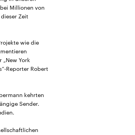
 bei Millionen von
dieser Zeit
Projekte wie die
mmentieren
er „New York
s“-Reporter Robert
lbermann kehrten
hängige Sender.
edien.
ellschaftlichen