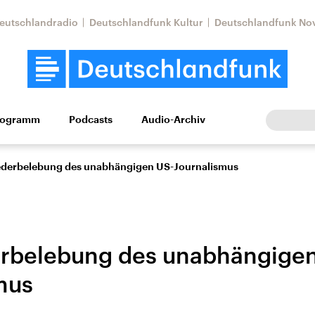
eutschlandradio
Deutschlandfunk Kultur
Deutschlandfunk No
rogramm
Podcasts
Audio-Archiv
Wirtschaft
Wissen
Kultur
Europa
Gesellschaf
ederbelebung des unabhängigen US-Journalismus
rbelebung des unabhängigen
mus
Nahostkonflikt
Iran
le Beiträge,
Aktuelle Lage und
Aktuelle Lage und