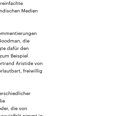
reinfachte
ändischen Medien
 Kommentierungen
 Goodman, die
gte dafür den
zum Beispiel
trand Aristide von
autbart, freiwillig
erschiedlicher
die
der, die von
gsvielfalt nimmt in